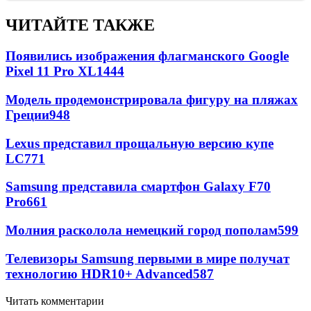
ЧИТАЙТЕ ТАКЖЕ
Появились изображения флагманского Google
Pixel 11 Pro XL
1444
Модель продемонстрировала фигуру на пляжах
Греции
948
Lexus представил прощальную версию купе
LC
771
Samsung представила смартфон Galaxy F70
Pro
661
Молния расколола немецкий город пополам
599
Телевизоры Samsung первыми в мире получат
технологию HDR10+ Advanced
587
Читать комментарии