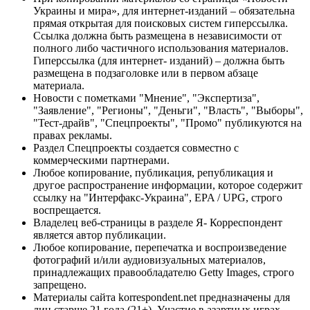
Украины и мира», для интернет-изданий – обязательна
прямая открытая для поисковых систем гиперссылка.
Ссылка должна быть размещена в независимости от
полного либо частичного использования материалов.
Гиперссылка (для интернет- изданий) – должна быть
размещена в подзаголовке или в первом абзаце
материала.
Новости с пометками "Мнение", "Экспертиза",
"Заявление", "Регионы", "Деньги", "Власть", "Выборы",
"Тест-драйв", "Спецпроекты", "Промо" публикуются на
правах рекламы.
Раздел Спецпроекты создается совместно с
коммерческими партнерами.
Любое копирование, публикация, републикация и
другое распространение информации, которое содержит
ссылку на "Интерфакс-Украина", EPA / UPG, строго
воспрещается.
Владелец веб-страницы в разделе Я- Корреспондент
является автор публикации.
Любое копирование, перепечатка и воспроизведение
фотографий и/или аудиовизуальных материалов,
принадлежащих правообладателю Getty Images, строго
запрещено.
Материалы сайта korrespondent.net предназначены для
лиц старше 21 года (21+). Участие в азартных играх