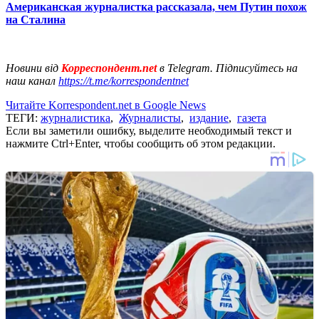
Американская журналистка рассказала, чем Путин похож
на Сталина
Новини від
Корреспондент.net
в Telegram. Підписуйтесь на
наш канал
https://t.me/korrespondentnet
Читайте Korrespondent.net в Google News
ТЕГИ:
журналистика
,
Журналисты
,
издание
,
газета
Если вы заметили ошибку, выделите необходимый текст и
нажмите Ctrl+Enter, чтобы сообщить об этом редакции.