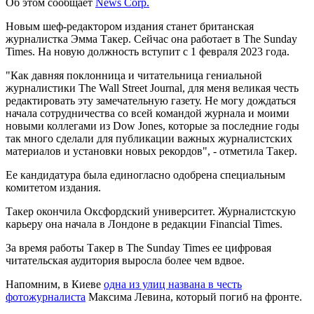
Об этом сообщает
News Corp.
Новым шеф-редактором издания станет британская
журналистка Эмма Такер. Сейчас она работает в The Sunday
Times. На новую должность вступит с 1 февраля 2023 года.
"Как давняя поклонница и читательница гениальной
журналистики The Wall Street Journal, для меня великая честь
редактировать эту замечательную газету. Не могу дождаться
начала сотрудничества со всей командой журнала и моими
новыми коллегами из Dow Jones, которые за последние годы
так много сделали для публикации важных журналистских
материалов и установки новых рекордов", - отметила Такер.
Ее кандидатура была единогласно одобрена специальным
комитетом издания.
Такер окончила Оксфордский университет. Журналистскую
карьеру она начала в Лондоне в редакции Financial Times.
За время работы Такер в The Sunday Times ее цифровая
читательская аудитория выросла более чем вдвое.
Напомним, в Киеве
одна из улиц названа в честь
фотожурналиста
Максима Левина, который погиб на фронте.