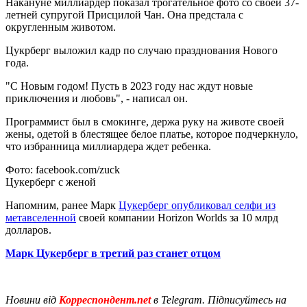
Накануне миллиардер показал трогательное фото со своей 37-
летней супругой Присцилой Чан. Она предстала с
округленным животом.
Цукрберг выложил кадр по случаю празднования Нового
года.
"С Новым годом! Пусть в 2023 году нас ждут новые
приключения и любовь", - написал он.
Программист был в смокинге, держа руку на животе своей
жены, одетой в блестящее белое платье, которое подчеркнуло,
что избранница миллиардера ждет ребенка.
Фото: facebook.com/zuck
Цукерберг с женой
Напомним, ранее Марк
Цукерберг опубликовал селфи из
метавселенной
своей компании Horizon Worlds за 10 млрд
долларов.
Марк Цукерберг в третий раз станет отцом
Новини від
Корреспондент.net
в Telegram. Підписуйтесь на