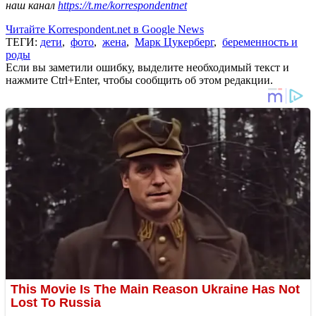
наш канал
https://t.me/korrespondentnet
Читайте Korrespondent.net в Google News
ТЕГИ:
дети
,
фото
,
жена
,
Марк Цукерберг
,
беременность и
роды
Если вы заметили ошибку, выделите необходимый текст и
нажмите Ctrl+Enter, чтобы сообщить об этом редакции.