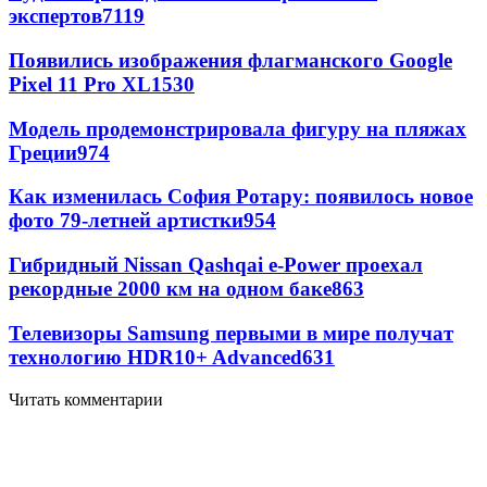
экспертов
7119
Появились изображения флагманского Google
Pixel 11 Pro XL
1530
Модель продемонстрировала фигуру на пляжах
Греции
974
Как изменилась София Ротару: появилось новое
фото 79-летней артистки
954
Гибридный Nissan Qashqai e-Power проехал
рекордные 2000 км на одном баке
863
Телевизоры Samsung первыми в мире получат
технологию HDR10+ Advanced
631
Читать комментарии