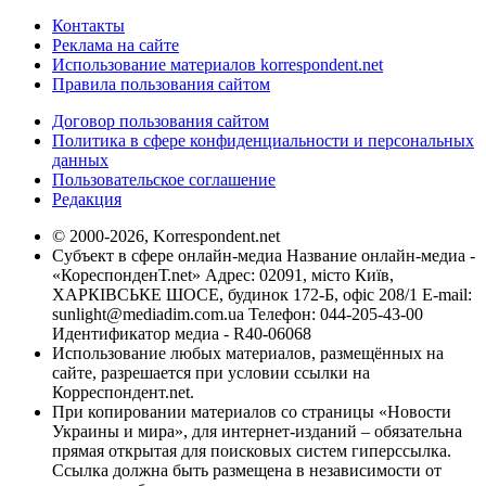
Контакты
Реклама на сайте
Использование материалов korrespondent.net
Правила пользования сайтом
Договор пользования сайтом
Политика в сфере конфиденциальности и персональных
данных
Пользовательское соглашение
Редакция
© 2000-2026, Korrespondent.net
Субъект в сфере онлайн-медиа Название онлайн-медиа -
«КореспонденТ.net» Адрес: 02091, місто Київ,
ХАРКІВСЬКЕ ШОСЕ, будинок 172-Б, офіс 208/1 E-mail:
sunlight@mediadim.com.ua
Телефон: 044-205-43-00
Идентификатор медиа - R40-06068
Использование любых материалов, размещённых на
сайте, разрешается при условии ссылки на
Корреспондент.net.
При копировании материалов со страницы «Новости
Украины и мира», для интернет-изданий – обязательна
прямая открытая для поисковых систем гиперссылка.
Ссылка должна быть размещена в независимости от