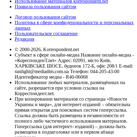
Использование материалов korrespondent.net
Правила пользования сайтом
Договор пользования сайтом
Политика в сфере конфиденциальности и персональных
данных
Пользовательское соглашение
Редакция
© 2000-2026, Korrespondent.net
Субъект в сфере онлайн-медиа Название онлайн-медиа -
«КореспонденТ.net» Адрес: 02091, місто Київ,
ХАРКІВСЬКЕ ШОСЕ, будинок 172-Б, офіс 208/1 E-mail:
sunlight@mediadim.com.ua
Телефон: 044-205-43-00
Идентификатор медиа - R40-06068
Использование любых материалов, размещённых на
сайте, разрешается при условии ссылки на
Корреспондент.net.
При копировании материалов со страницы «Новости
Украины и мира», для интернет-изданий – обязательна
прямая открытая для поисковых систем гиперссылка.
Ссылка должна быть размещена в независимости от
полного либо частичного использования материалов.
Гиперссылка (для интернет- изданий) – должна быть
размещена в подзаголовке или в первом абзаце