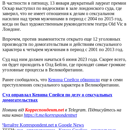
В частности в пятницу, 13 января двукратный лауреат премии
Оскар выступил по видеосвязи в зале лондонского суда, где
заверил, что не имеет отношения к делам о сексуальном
насилии над тремя мужчинами в период с 2004 по 2015 год,
когда он был художественным руководителем театра Old Vic в
Лондоне.
Впрочем, против знаменитости открыто еще 12 уголовных
производств по домогательствам и действиям сексуального
характера к четырем мужчинам в период с 2001 по 2013 год.
Суд над ним должен начаться 6 июня 2023 года. Скорее всего,
он будет проходить в Олд Бейли, где проходят самые громкие
уголовные процессы в Великобритании.
Ранее сообщалось, что
Кевина Спейси обвинили
еще в семи
преступлениях сексуального характера в Великобритании.
Суд оправдал Кевина Спейси по делу о сексуальных
домогательствах
Новини від
Корреспондент.net
в Telegram. Підписуйтесь на
наш канал
https://t.me/korrespondentnet
Читайте Korrespondent.net в Google News