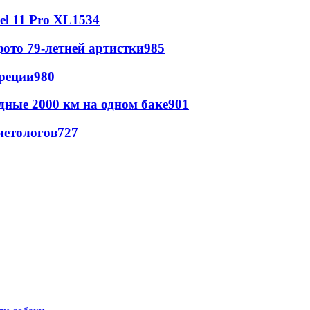
l 11 Pro XL
1534
ото 79-летней артистки
985
реции
980
дные 2000 км на одном баке
901
иетологов
727