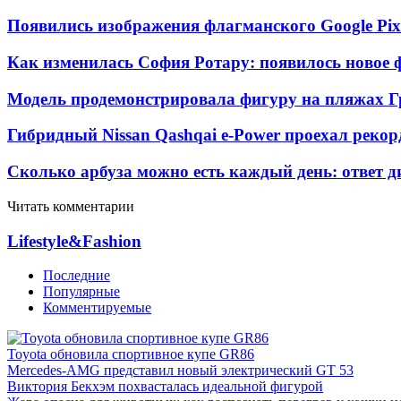
Появились изображения флагманского Google Pixe
Как изменилась София Ротару: появилось новое ф
Модель продемонстрировала фигуру на пляжах Г
Гибридный Nissan Qashqai e-Power проехал рекор
Сколько арбуза можно есть каждый день: ответ д
Читать комментарии
Lifestyle&Fashion
Последние
Популярные
Комментируемые
Toyota обновила спортивное купе GR86
Mercedes-AMG представил новый электрический GT 53
Виктория Бекхэм похвасталась идеальной фигурой