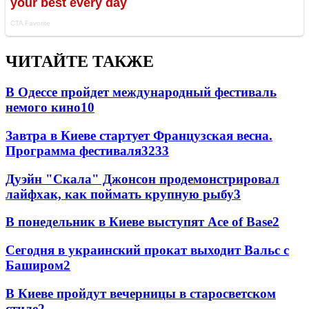
ЧИТАЙТЕ ТАКЖЕ
В Одессе пройдет международный фестиваль
немого кино
10
Завтра в Киеве стартует Французская весна.
Программа фестиваля
3
233
Дуэйн "Скала" Джонсон продемонстрировал
лайфхак, как поймать крупную рыбу
3
В понедельник в Киеве выступят Ace of Base
2
Сегодня в украинский прокат выходит Вальс с
Баширом
2
В Киеве пройдут вечерницы в старосветском
стиле
2