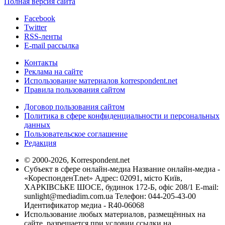
Полная версия сайта
Facebook
Twitter
RSS-ленты
E-mail рассылка
Контакты
Реклама на сайте
Использование материалов korrespondent.net
Правила пользования сайтом
Договор пользования сайтом
Политика в сфере конфиденциальности и персональных
данных
Пользовательское соглашение
Редакция
© 2000-2026, Korrespondent.net
Субъект в сфере онлайн-медиа Название онлайн-медиа -
«КореспонденТ.net» Адрес: 02091, місто Київ,
ХАРКІВСЬКЕ ШОСЕ, будинок 172-Б, офіс 208/1 E-mail:
sunlight@mediadim.com.ua
Телефон: 044-205-43-00
Идентификатор медиа - R40-06068
Использование любых материалов, размещённых на
сайте, разрешается при условии ссылки на