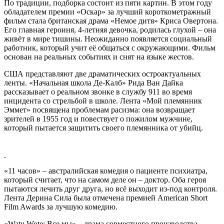
По традиции, подборка состоит из пяти картин. В этом году
обладателем премии «Оскар» за лучший короткометражный
фильм стала британская драма «Немое дитя» Криса Овертона.
Его главная героиня, 4-летняя девочка, родилась глухой – она
живёт в мире тишины. Неожиданно появляется социальный
работник, который учит её общаться с окружающими. Фильм
основан на реальных событиях и снят на языке жестов.
США представляют две драматических остроактуальных
ленты. «Начальная школа Де-Калб» Рида Ван Дайка
рассказывает о реальном звонке в службу 911 во время
инцидента со стрельбой в школе. Лента «Мой племянник
Эммет» посвящена проблемам расизма: она возвращает
зрителей в 1955 год и повествует о пожилом мужчине,
который пытается защитить своего племянника от убийц.
«11 часов» – австралийская комедия о пациенте психиатра,
который считает, что на самом деле он – доктор. Оба героя
пытаются лечить друг друга, но всё выходит из-под контроля.
Лента Дерина Сила была отмечена премией American Short
Film Awards за лучшую комедию.
«Watu Wote: Все мы» – драма совместного производства