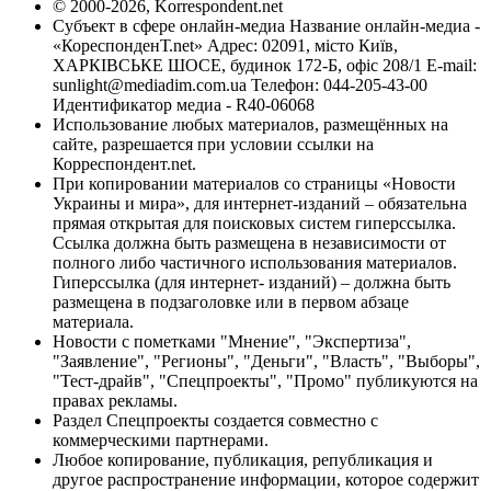
© 2000-2026, Korrespondent.net
Субъект в сфере онлайн-медиа Название онлайн-медиа -
«КореспонденТ.net» Адрес: 02091, місто Київ,
ХАРКІВСЬКЕ ШОСЕ, будинок 172-Б, офіс 208/1 E-mail:
sunlight@mediadim.com.ua
Телефон: 044-205-43-00
Идентификатор медиа - R40-06068
Использование любых материалов, размещённых на
сайте, разрешается при условии ссылки на
Корреспондент.net.
При копировании материалов со страницы «Новости
Украины и мира», для интернет-изданий – обязательна
прямая открытая для поисковых систем гиперссылка.
Ссылка должна быть размещена в независимости от
полного либо частичного использования материалов.
Гиперссылка (для интернет- изданий) – должна быть
размещена в подзаголовке или в первом абзаце
материала.
Новости с пометками "Мнение", "Экспертиза",
"Заявление", "Регионы", "Деньги", "Власть", "Выборы",
"Тест-драйв", "Спецпроекты", "Промо" публикуются на
правах рекламы.
Раздел Спецпроекты создается совместно с
коммерческими партнерами.
Любое копирование, публикация, републикация и
другое распространение информации, которое содержит