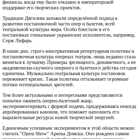
финансы, когда ему было отказано в императорской
поддержке его творческих проектов.
Традиции Дягилева заложили определённой подход к
развитию постановочной части опер и балетов, всей
театральной культуры мира. Особо блистали в его
постановках гениальные украинские исполнители, например,
Серж Лифарь.
В наши дни, строго консервативная репертуарная политика и
постановочная культура оперных театров, лишь недавно стала
меняться к лучшему. Примеры зрелищного, динамичного, а не
академически-скучного оперного и балетного действа сегодня
единичны. Музыкально-театральная культура постановок
переживает кризис. Такая политика отталкивает огромные
потоки потенциальных зрителей.
Тем более актуальными и интересными представляются
попытки оживить оперно-балетный жанр,
экспериментировать с формой подачи, придерживаясь некогда
апробированных канонов, что поможет наполнить его
выразительные ресурсы новой творческой энергией.
Единичным успешным экспериментом в этой области можно
считать "Opera Show" Арины Домски. Оно рождено самим