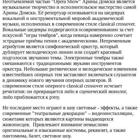
Неотъемлемой частью "Opera Show" Арины Домски является
музыкальное творчество и исполнительское мастерство самой
Арины Домски. Её репертуар основывается на шедеврах
вокальной и инструментальной мировой академической
музыки, исполненных в современном стиле classical crossover.
Вокальные шедевры подвергаются осовремениванию за счет
искусной "игры тембров", когда певица намеренно сочетает
эстрадные приёмы пения с академическими. Непременным
атрибутом является симфонический оркестр, который
дублирует мелодическую линию или создаёт красивый
подголосок звучанию темы. Электронные тембры также
смешиваются с традиционными звуками инструментов
оркестра. Небольшие ритмические и мелодические изменения
известнейших оперных тем заставляют включаться слушателя
в динамику нового звучания оперных шлягеров. В
современном стиле оперного classical crossover исчезает
речитатив: он превращается либо в сценический монолог,
либо приближается к рэпу.
Не последнее место играют в шоу световые - эффекты, а также
современные "театральные декорации" – видеоинсталляции,
сюжетами которых являются картины выдающихся
живописцев. Привлекают внимание немыслимо
оригинальные и изысканные костюмы, реквизит, а также
пантомима, балет, световое шоу.