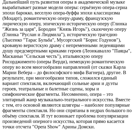
Дальнейший путь развития оперы в академической музыке
вырабатывает разные модели оперы: серьёзную опера-сериа
эпохи барокко, веселую опера-буффа эпохи классицизма
(Моцарт), романтическую оперу-драму, французскую
лирическую оперу, эпическую историческую оперу (Глинка
"Жизнь за царя", Бородин "Князь Игорь"), сказочную оперу
(Глинка "Руслан и Людмила"), историческую трагедию
(Лысенко "Тарас Бульба", Мусоргский "Борис Годунов"),
кровавую веристскую драму с непременными леденящими
душу предсмертными криками героев (Леонкавалло "Паяцы",
Масканьи "Сельская честь"), итальянскую оперу
Рисорджименто (оперы Верди), немецкую романтическую
оперу во всем многообразии направлений (от сказки Карла
Марии Вебера – до философского мифа Вагнера), другие. В
результате, при многообразии типов, сложился единый
вариант спектакля, включающий сольные арии и дуэты
героев, театральные и балетные сцены, хоры и
симфонические фрагменты. Несомненно, опера – это
элитарный жанр музыкально-театрального искусства. Вместе
с тем, его основой являются шлягеры – наиболее популярные
фрагменты спектакля. Но они спрятаны в недрах большого по
объёму спектакля. И тут возникает проблема популяризации
произведений оперного искусства, которая прямо касается
точки отсчета "Opera Show" Арины Домски.