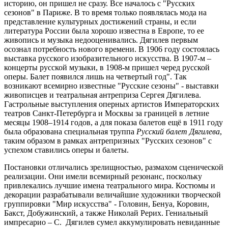
историю, он пришел не сразу. Все началось с "Русских
сезонов" в Париже. В то время только появлялась мода на
представление культурных достижений страны, и если
литература России была хорошо известна в Европе, то ее
живопись и музыка недооценивались. Дягилев первым
осознал потребность нового времени. В 1906 году состоялась
выставка русского изобразительного искусства. В 1907-м –
концерты русской музыки, в 1908-м пришел черед русской
оперы. Балет появился лишь на четвертый год". Так
возникают всемирно известные "Русские сезоны" - выставки
живописцев и театральная антреприза Сергея Дягилева.
Гастрольные выступления оперных артистов Императорских
театров Санкт-Петербурга и Москвы за границей в летние
месяцы 1908–1914 годов, а для показа балетов ещё в 1911 году
была образована специальная труппа
Русский балет Дягилева
,
таким образом в рамках антрепризных "Русских сезонов" с
успехом ставились оперы и балеты.
Постановки отличались зрелищностью, размахом сценической
реализации. Они имели всемирный резонанс, поскольку
привлекались лучшие имена театрального мира. Костюмы и
декорации разрабатывали величайшие художники творческой
группировки "Мир искусства" - Головин, Бенуа, Коровин,
Бакст, Добужинский, а также Николай Рерих. Гениальный
импресарио – С. Дягилев сумел аккумулировать невиданные