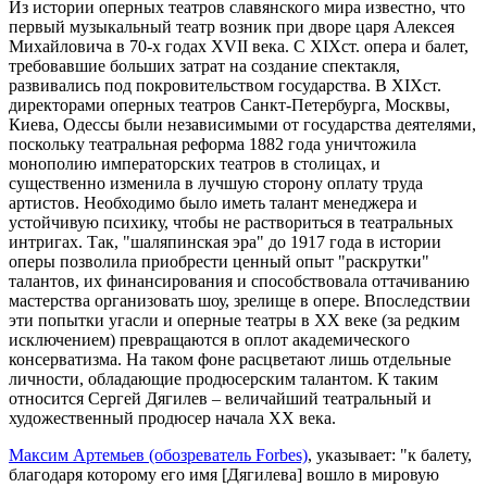
Из истории оперных театров славянского мира известно, что
первый музыкальный театр возник при дворе царя Алексея
Михайловича в 70-х годах XVII века. С XIXст. опера и балет,
требовавшие больших затрат на создание спектакля,
развивались под покровительством государства. В XIXст.
директорами оперных театров Санкт-Петербурга, Москвы,
Киева, Одессы были независимыми от государства деятелями,
поскольку театральная реформа 1882 года уничтожила
монополию императорских театров в столицах, и
существенно изменила в лучшую сторону оплату труда
артистов. Необходимо было иметь талант менеджера и
устойчивую психику, чтобы не раствориться в театральных
интригах. Так, "шаляпинская эра" до 1917 года в истории
оперы позволила приобрести ценный опыт "раскрутки"
талантов, их финансирования и способствовала оттачиванию
мастерства организовать шоу, зрелище в опере. Впоследствии
эти попытки угасли и оперные театры в ХХ веке (за редким
исключением) превращаются в оплот академического
консерватизма. На таком фоне расцветают лишь отдельные
личности, обладающие продюсерским талантом. К таким
относится Сергей Дягилев – величайший театральный и
художественный продюсер начала ХХ века.
Максим Артемьев (обозреватель Forbes)
, указывает: "к балету,
благодаря которому его имя [Дягилева] вошло в мировую