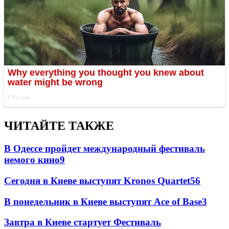
ЧИТАЙТЕ ТАКЖЕ
В Одессе пройдет международный фестиваль
немого кино
9
Сегодня в Киеве выступят Kronos Quartet
5
6
В понедельник в Киеве выступят Ace of Base
3
Завтра в Киеве стартует Фестиваль