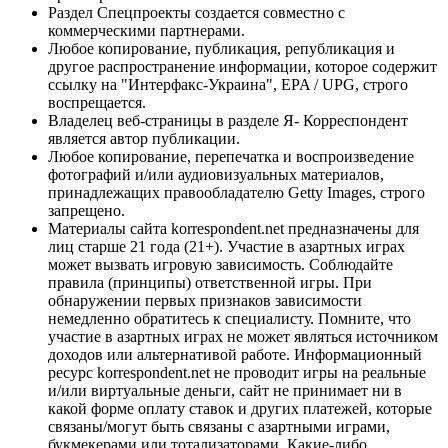
Раздел Спецпроекты создается совместно с
коммерческими партнерами.
Любое копирование, публикация, републикация и
другое распространение информации, которое содержит
ссылку на "Интерфакс-Украина", EPA / UPG, строго
воспрещается.
Владелец веб-страницы в разделе Я- Корреспондент
является автор публикации.
Любое копирование, перепечатка и воспроизведение
фотографий и/или аудиовизуальных материалов,
принадлежащих правообладателю Getty Images, строго
запрещено.
Материалы сайта korrespondent.net предназначены для
лиц старше 21 года (21+). Участие в азартных играх
может вызвать игровую зависимость. Соблюдайте
правила (принципы) ответственной игры. При
обнаружении первых признаков зависимости
немедленно обратитесь к специалисту. Помните, что
участие в азартных играх не может являться источником
доходов или альтернативой работе. Информационный
ресурс korrespondent.net не проводит игры на реальные
и/или виртуальные деньги, сайт не принимает ни в
какой форме оплату ставок и других платежей, которые
связаны/могут быть связаны с азартными играми,
букмекерами или тотализаторами. Какие-либо