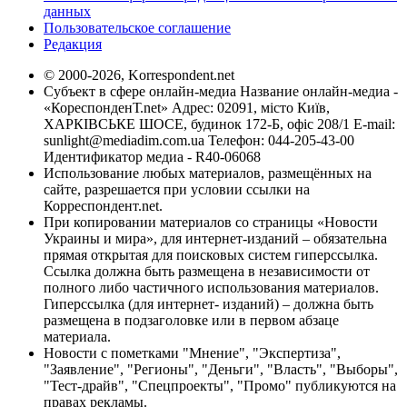
данных
Пользовательское соглашение
Редакция
© 2000-2026, Korrespondent.net
Субъект в сфере онлайн-медиа Название онлайн-медиа -
«КореспонденТ.net» Адрес: 02091, місто Київ,
ХАРКІВСЬКЕ ШОСЕ, будинок 172-Б, офіс 208/1 E-mail:
sunlight@mediadim.com.ua
Телефон: 044-205-43-00
Идентификатор медиа - R40-06068
Использование любых материалов, размещённых на
сайте, разрешается при условии ссылки на
Корреспондент.net.
При копировании материалов со страницы «Новости
Украины и мира», для интернет-изданий – обязательна
прямая открытая для поисковых систем гиперссылка.
Ссылка должна быть размещена в независимости от
полного либо частичного использования материалов.
Гиперссылка (для интернет- изданий) – должна быть
размещена в подзаголовке или в первом абзаце
материала.
Новости с пометками "Мнение", "Экспертиза",
"Заявление", "Регионы", "Деньги", "Власть", "Выборы",
"Тест-драйв", "Спецпроекты", "Промо" публикуются на
правах рекламы.