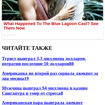
ЧИТАЙТЕ ТАКЖЕ
Турист выиграл 3,3 миллиона долларов,
потратив последние 10 долларов
88
Американка во второй раз сорвала джекпот за
два месяца
19
Мужчина выиграл $4 миллиона в казино
Сингапура и умер от стресса
8
Американская пара выиграла джекпот