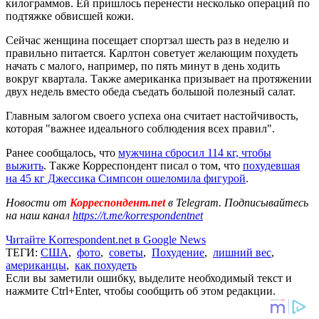
килограммов. Ей пришлось перенести несколько операций по
подтяжке обвисшей кожи.
Сейчас женщина посещает спортзал шесть раз в неделю и
правильно питается. Карлтон советует желающим похудеть
начать с малого, например, по пять минут в день ходить
вокруг квартала. Также американка призывает на протяжении
двух недель вместо обеда съедать большой полезный салат.
Главным залогом своего успеха она считает настойчивость,
которая "важнее идеального соблюдения всех правил".
Ранее сообщалось, что
мужчина сбросил 114 кг, чтобы
выжить
. Также Корреспондент писал о том, что
похудевшая
на 45 кг Джессика Симпсон ошеломила фигурой
.
Новости от
Корреспондент.net
в Telegram. Подписывайтесь
на наш канал
https://t.me/korrespondentnet
Читайте Korrespondent.net в Google News
ТЕГИ:
США
,
фото
,
советы
,
Похудение
,
лишний вес
,
американцы
,
как похудеть
Если вы заметили ошибку, выделите необходимый текст и
нажмите Ctrl+Enter, чтобы сообщить об этом редакции.