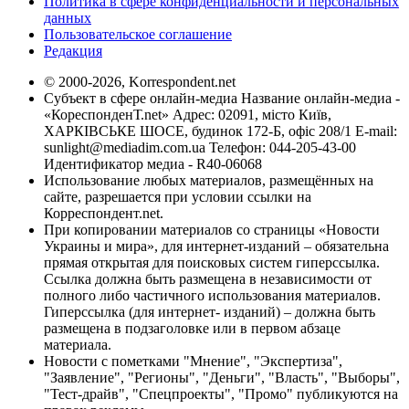
Политика в сфере конфиденциальности и персональных
данных
Пользовательское соглашение
Редакция
© 2000-2026, Korrespondent.net
Субъект в сфере онлайн-медиа Название онлайн-медиа -
«КореспонденТ.net» Адрес: 02091, місто Київ,
ХАРКІВСЬКЕ ШОСЕ, будинок 172-Б, офіс 208/1 E-mail:
sunlight@mediadim.com.ua
Телефон: 044-205-43-00
Идентификатор медиа - R40-06068
Использование любых материалов, размещённых на
сайте, разрешается при условии ссылки на
Корреспондент.net.
При копировании материалов со страницы «Новости
Украины и мира», для интернет-изданий – обязательна
прямая открытая для поисковых систем гиперссылка.
Ссылка должна быть размещена в независимости от
полного либо частичного использования материалов.
Гиперссылка (для интернет- изданий) – должна быть
размещена в подзаголовке или в первом абзаце
материала.
Новости с пометками "Мнение", "Экспертиза",
"Заявление", "Регионы", "Деньги", "Власть", "Выборы",
"Тест-драйв", "Спецпроекты", "Промо" публикуются на