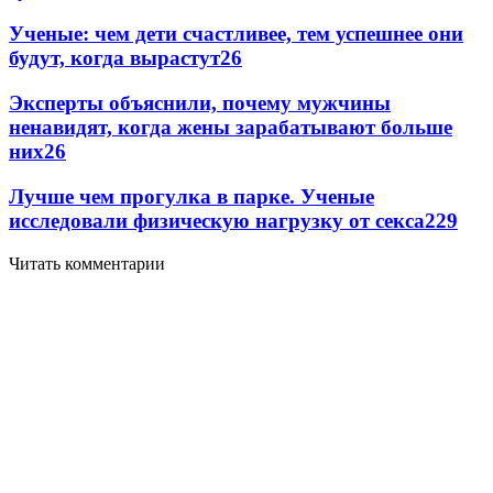
Ученые: чем дети счастливее, тем успешнее они
будут, когда вырастут
2
6
Эксперты объяснили, почему мужчины
ненавидят, когда жены зарабатывают больше
них
2
6
Лучше чем прогулка в парке. Ученые
исследовали физическую нагрузку от секса
2
29
Читать комментарии