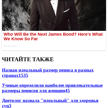
ЧИТАЙТЕ ТАКЖЕ
Назван идеальный размер пениса в разных
странах
153
5
Ученые определили наиболее привлекательные
размеры пенисов для женщин
4
5
Диетолог назвала "идеальный" для здоровья
суп
3