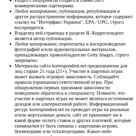
Раздел Спецпроекты создается совместно с
коммерческими партнерами.
Любое копирование, публикация, републикация и
другое распространение информации, которое содержит
ссылку на "Интерфакс-Украина", EPA / UPG, строго
воспрещается.
Владелец веб-страницы в разделе Я- Корреспондент
является автор публикации.
Любое копирование, перепечатка и воспроизведение
фотографий и/или аудиовизуальных материалов,
принадлежащих правообладателю Getty Images, строго
запрещено.
Материалы сайта korrespondent.net предназначены для
лиц старше 21 года (21+). Участие в азартных играх
может вызвать игровую зависимость. Соблюдайте
правила (принципы) ответственной игры. При
обнаружении первых признаков зависимости
немедленно обратитесь к специалисту. Помните, что
участие в азартных играх не может являться источником
доходов или альтернативой работе. Информационный
ресурс korrespondent.net не проводит игры на реальные
и/или виртуальные деньги, сайт не принимает ни в
какой форме оплату ставок и других платежей, которые
связаны/могут быть связаны с азартными играми,
букмекерами или тотализаторами. Какие-либо