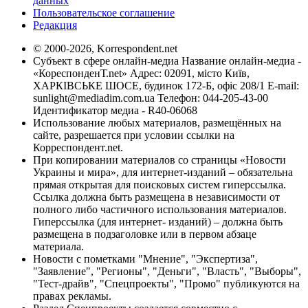
данных
Пользовательское соглашение
Редакция
© 2000-2026, Korrespondent.net
Субъект в сфере онлайн-медиа Название онлайн-медиа -
«КореспонденТ.net» Адрес: 02091, місто Київ,
ХАРКІВСЬКЕ ШОСЕ, будинок 172-Б, офіс 208/1 E-mail:
sunlight@mediadim.com.ua
Телефон: 044-205-43-00
Идентификатор медиа - R40-06068
Использование любых материалов, размещённых на
сайте, разрешается при условии ссылки на
Корреспондент.net.
При копировании материалов со страницы «Новости
Украины и мира», для интернет-изданий – обязательна
прямая открытая для поисковых систем гиперссылка.
Ссылка должна быть размещена в независимости от
полного либо частичного использования материалов.
Гиперссылка (для интернет- изданий) – должна быть
размещена в подзаголовке или в первом абзаце
материала.
Новости с пометками "Мнение", "Экспертиза",
"Заявление", "Регионы", "Деньги", "Власть", "Выборы",
"Тест-драйв", "Спецпроекты", "Промо" публикуются на
правах рекламы.