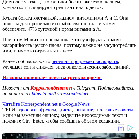
Диетолог указала, что финики богаты железом, калием,
клетчаткой и лидируют среди антиоксидантов.
Курага богата клетчаткой, калием, витаминами А и С. Она
полезна для профилактики заболеваний глаз и может
обеспечить 47% суточной нормы витамина А.
При этом Микитюк напомнила, что сухофрукты хранят
калорийность целого плода, поэтому важно не злоупотреблять
ими, иначе это отразится на весе.
Ранее сообщалось, что
черешня продлевает молодость
,
улучшает сон и снижает риск онкологических заболеваний.
Названы полезные свойства грецких орехов
Новости от
Корреспондент.net
в Telegram. Подписывайтесь
на наш канал
https://t.me/korrespondentnet
Читайте Korrespondent.net в Google News
ТЕГИ:
здоровье
,
фрукты
,
диета
,
питание
,
полезные советы
Если вы заметили ошибку, выделите необходимый текст и
нажмите Ctrl+Enter, чтобы сообщить об этом редакции.