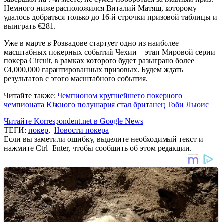
Немного ниже расположился Виталий Матяш, которому
удалось добраться только до 16-й строчки призовой таблицы и
выиграть €281.
Уже в марте в Розвадове стартует одно из наиболее
масштабных покерных событий Чехии – этап Мировой серии
покера Circuit, в рамках которого будет разыграно более
€4,000,000 гарантированных призовых. Будем ждать
результатов с этого масштабного события.
Читайте также:
Чемпионом крупнейшего покерного
чемпионата Южного полушария стал британец Тоби Льюис
Читайте Korrespondent.net в Google News
ТЕГИ:
покер
,
Новости покера
Если вы заметили ошибку, выделите необходимый текст и
нажмите Ctrl+Enter, чтобы сообщить об этом редакции.