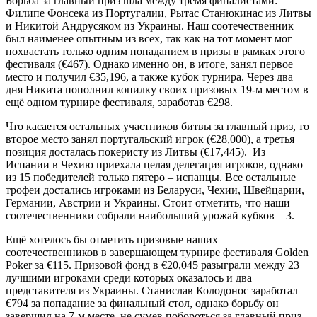
Борьба за главный приз шла между тремя финалистами:
Филипе Фонсека из Португалии, Рытас Станюкинас из Литвы
и Никитой Андрусяком из Украины. Наш соотечественник
был наименее опытным из всех, так как на тот момент мог
похвастать только одним попаданием в призы в рамках этого
фестиваля (€467). Однако именно он, в итоге, занял первое
место и получил €35,196, а также кубок турнира. Через два
дня Никита пополнил копилку своих призовых 19-м местом в
ещё одном турнире фестиваля, заработав €298.
Что касается остальных участников битвы за главный приз, то
второе место занял португальский игрок (€28,000), а третья
позиция досталась покеристу из Литвы (€17,445). Из
Испании в Чехию приехала целая делегация игроков, однако
из 15 победителей только пятеро – испанцы. Все остальные
трофеи достались игроками из Беларуси, Чехии, Швейцарии,
Германии, Австрии и Украины. Стоит отметить, что наши
соотечественники собрали наибольший урожай кубков – 3.
Ещё хотелось бы отметить призовые наших
соотечественников в завершающем турнире фестиваля Golden
Poker за €115. Призовой фонд в €20,045 разыграли между 23
лучшими игроками среди которых оказалось и два
представителя из Украины. Станислав Колодонос заработал
€794 за попадание за финальный стол, однако борьбу он
завершил на 7-м месте, не сумев побороться за главный приз.