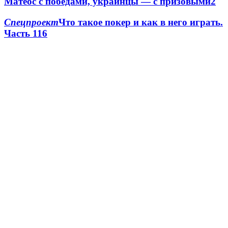
Матеос с победами, украинцы — с призовыми
2
Спецпроект
Что такое покер и как в него играть.
Часть 1
1
6