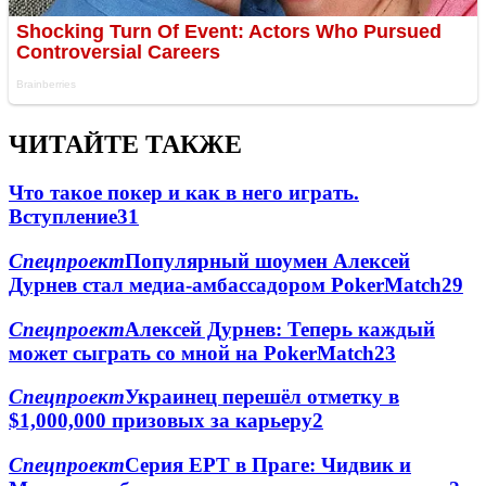
ЧИТАЙТЕ ТАКЖЕ
Что такое покер и как в него играть.
Вступление
3
1
Спецпроект
Популярный шоумен Алексей
Дурнев стал медиа-амбассадором PokerMatch
2
9
Спецпроект
Алексей Дурнев: Теперь каждый
может сыграть со мной на PokerMatch
2
3
Спецпроект
Украинец перешёл отметку в
$1,000,000 призовых за карьеру
2
Спецпроект
Серия EPT в Праге: Чидвик и