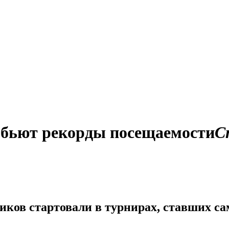
 бьют рекорды посещаемости
С
ников стартовали в турнирах, ставших с