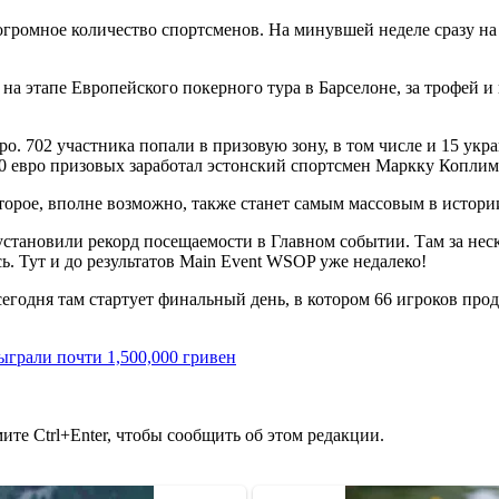
громное количество спортсменов. На минувшей неделе сразу н
 на этапе Европейского покерного тура в Барселоне, за трофей и
о. 702 участника попали в призовую зону, в том числе и 15 укр
0 евро призовых заработал эстонский спортсмен Маркку Коплима
оторое, вполне возможно, также станет самым массовым в истори
установили рекорд посещаемости в Главном событии. Там за неск
ь. Тут и до результатов Main Event WSOP уже недалеко!
егодня там стартует финальный день, в котором 66 игроков прод
ыграли почти 1,500,000 гривен
те Ctrl+Enter, чтобы сообщить об этом редакции.