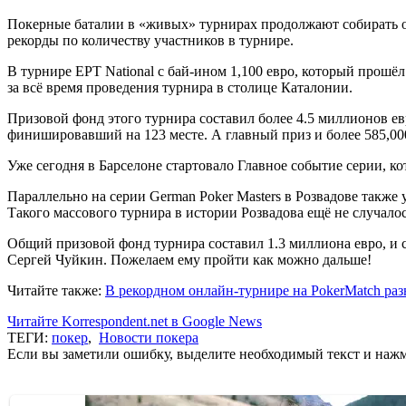
Покерные баталии в «живых» турнирах продолжают собирать о
рекорды по количеству участников в турнире.
В турнире EPT National с бай-ином 1,100 евро, который прошёл
за всё время проведения турнира в столице Каталонии.
Призовой фонд этого турнира составил более 4.5 миллионов евр
финишировавший на 123 месте. А главный приз и более 585,00
Уже сегодня в Барселоне стартовало Главное событие серии, к
Параллельно на серии German Poker Masters в Розвадове также 
Такого массового турнира в истории Розвадова ещё не случалос
Общий призовой фонд турнира составил 1.3 миллиона евро, и с
Сергей Чуйкин. Пожелаем ему пройти как можно дальше!
Читайте также:
В рекордном онлайн-турнире на PokerMatch раз
Читайте Korrespondent.net в Google News
ТЕГИ:
покер
,
Новости покера
Если вы заметили ошибку, выделите необходимый текст и нажми