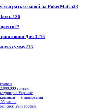
т сыграть со мной на PokerMatch
3
3
Часть 1
2
6
щается
2
7
трансляция Дня 3
2
16
ачную сумму
2
13
 2,000,000 гривен
-турнир в Украине
 украинцы — с призовыми
ы Украины
ал свой 29-й трофей