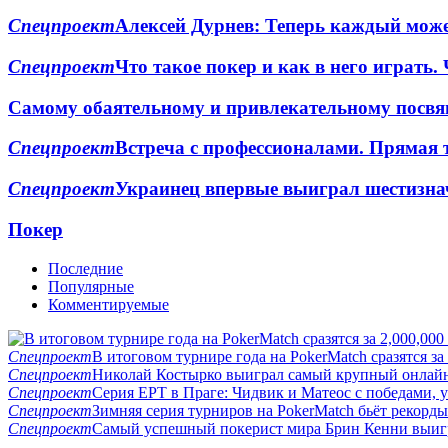
Спецпроект
Алексей Дурнев: Теперь каждый може
Спецпроект
Что такое покер и как в него играть. 
Самому обаятельному и привлекательному посвя
Спецпроект
Встреча с профессионалами. Прямая 
Спецпроект
Украинец впервые выиграл шестизн
Покер
Последние
Популярные
Комментируемые
Спецпроект
В итоговом турнире года на PokerMatch сразятся за
Спецпроект
Николай Костырко выиграл самый крупный онлайн
Спецпроект
Серия EPT в Праге: Чидвик и Матеос с победами,
Спецпроект
Зимняя серия турниров на PokerMatch бьёт рекорд
Спецпроект
Самый успешный покерист мира Брин Кенни выигр