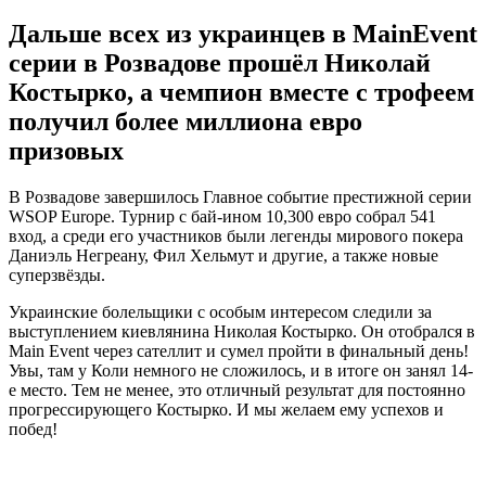
Дальше всех из украинцев в MainEvent
серии в Розвадове прошёл Николай
Костырко, а чемпион вместе с трофеем
получил более миллиона евро
призовых
В Розвадове завершилось Главное событие престижной серии
WSOP Europe. Турнир с бай-ином 10,300 евро собрал 541
вход, а среди его участников были легенды мирового покера
Даниэль Негреану, Фил Хельмут и другие, а также новые
суперзвёзды.
Украинские болельщики с особым интересом следили за
выступлением киевлянина Николая Костырко. Он отобрался в
Main Event через сателлит и сумел пройти в финальный день!
Увы, там у Коли немного не сложилось, и в итоге он занял 14-
е место. Тем не менее, это отличный результат для постоянно
прогрессирующего Костырко. И мы желаем ему успехов и
побед!