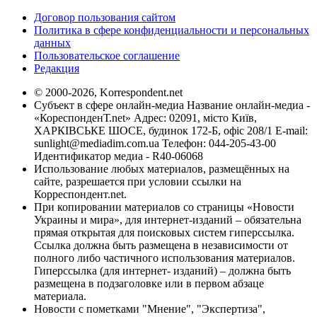
Договор пользования сайтом
Политика в сфере конфиденциальности и персональных
данных
Пользовательское соглашение
Редакция
© 2000-2026, Korrespondent.net
Субъект в сфере онлайн-медиа Название онлайн-медиа -
«КореспонденТ.net» Адрес: 02091, місто Київ,
ХАРКІВСЬКЕ ШОСЕ, будинок 172-Б, офіс 208/1 E-mail:
sunlight@mediadim.com.ua
Телефон: 044-205-43-00
Идентификатор медиа - R40-06068
Использование любых материалов, размещённых на
сайте, разрешается при условии ссылки на
Корреспондент.net.
При копировании материалов со страницы «Новости
Украины и мира», для интернет-изданий – обязательна
прямая открытая для поисковых систем гиперссылка.
Ссылка должна быть размещена в независимости от
полного либо частичного использования материалов.
Гиперссылка (для интернет- изданий) – должна быть
размещена в подзаголовке или в первом абзаце
материала.
Новости с пометками "Мнение", "Экспертиза",