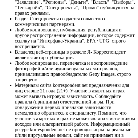
"Заявление", "Регионы", "Деньги", "Власть", "Выборы",
"Тест-драйв", "Спецпроекты", "Промо" публикуются на
правах рекламы.
Раздел Спецпроекты создается совместно с
коммерческими партнерами.
Любое копирование, публикация, републикация и
другое распространение информации, которое содержит
ссылку на "Интерфакс-Украина", EPA / UPG, строго
воспрещается.
Владелец веб-страницы в разделе Я- Корреспондент
является автор публикации.
Любое копирование, перепечатка и воспроизведение
фотографий и/или аудиовизуальных материалов,
принадлежащих правообладателю Getty Images, строго
запрещено.
Материалы сайта korrespondent.net предназначены для
лиц старше 21 года (21+). Участие в азартных играх
может вызвать игровую зависимость. Соблюдайте
правила (принципы) ответственной игры. При
обнаружении первых признаков зависимости
немедленно обратитесь к специалисту. Помните, что
участие в азартных играх не может являться источником
доходов или альтернативой работе. Информационный
ресурс korrespondent.net не проводит игры на реальные
и/или виртуальные деньги, сайт не принимает ни в