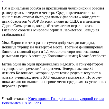
Ну, а финальная борьба за престижный чемпионский браслет
развернулась вечером в четверг. Среди претендентов за
финальным столом было два явных фаворита – обладатель
двух браслетов WSOP Энтони Зинно из США и итальянец
Дарио Саммартино, который этим летом играл в хедз-ап
Главного события Мировой серии в Лас-Вегасе. Завидная
стабильность!
Увы, Дарио и в этот раз не сумел добраться до награды,
покинув турнир на четвёртом месте. Третьим финишировал
Зинно, а главный приз и 1.1 миллиона евро для чемпиона
разыграли грек Александр Колониас и немец Клаас Зегебрехт.
Битва один на один продолжалась недолго, и триумфатором
турнира стал греческий спортсмен. Теперь в активе 32-
летнего Колониаса, который достаточно редко выступает в
живых турнирах, почти $3.8 миллиона призовых. По этому
показателю он вышел на первое место среди самых успешных
игроков Греции.
Читайте также:
Киев примет Гранд-финал популярной серии
PokerMatch UA Millions