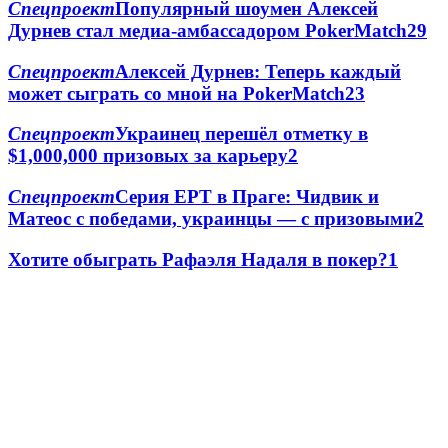
Спецпроект
Популярный шоумен Алексей
Дурнев стал медиа-амбассадором PokerMatch
2
9
Спецпроект
Алексей Дурнев: Теперь каждый
может сыграть со мной на PokerMatch
2
3
Спецпроект
Украинец перешёл отметку в
$1,000,000 призовых за карьеру
2
Спецпроект
Серия EPT в Праге: Чидвик и
Матеос с победами, украинцы — с призовыми
2
Хотите обыграть Рафаэля Надаля в покер?
1