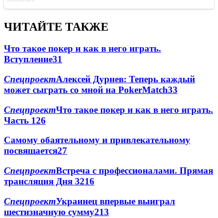
ЧИТАЙТЕ ТАКЖЕ
Что такое покер и как в него играть.
Вступление
3
1
Спецпроект
Алексей Дурнев: Теперь каждый
может сыграть со мной на PokerMatch
3
3
Спецпроект
Что такое покер и как в него играть.
Часть 1
2
6
Самому обаятельному и привлекательному
посвящается
2
7
Спецпроект
Встреча с профессионалами. Прямая
трансляция Дня 3
2
16
Спецпроект
Украинец впервые выиграл
шестизначную сумму
2
13