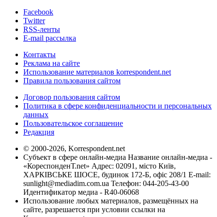
Facebook
Twitter
RSS-ленты
E-mail рассылка
Контакты
Реклама на сайте
Использование материалов korrespondent.net
Правила пользования сайтом
Договор пользования сайтом
Политика в сфере конфиденциальности и персональных
данных
Пользовательское соглашение
Редакция
© 2000-2026, Korrespondent.net
Субъект в сфере онлайн-медиа Название онлайн-медиа -
«КореспонденТ.net» Адрес: 02091, місто Київ,
ХАРКІВСЬКЕ ШОСЕ, будинок 172-Б, офіс 208/1 E-mail:
sunlight@mediadim.com.ua
Телефон: 044-205-43-00
Идентификатор медиа - R40-06068
Использование любых материалов, размещённых на
сайте, разрешается при условии ссылки на