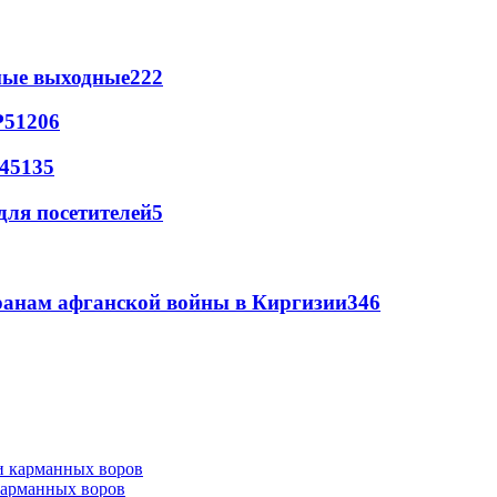
емые выходные
222
Р
5
1206
4
5
135
для посетителей
5
еранам афганской войны в Киргизии
3
46
 карманных воров