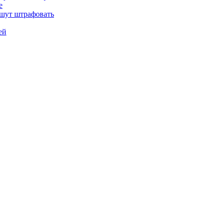
е
ошут штрафовать
ей