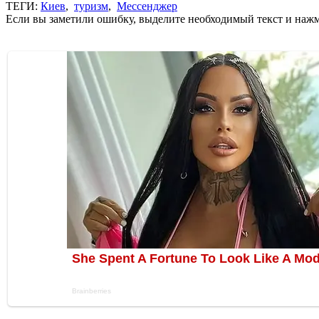
ТЕГИ:
Киев
,
туризм
,
Мессенджер
Если вы заметили ошибку, выделите необходимый текст и нажми