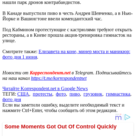
нашли парк дронов контрабандистов.
В Канаде выпустили пиво в честь Андрея Шевченко, а в Нью-
Йорке и Вашингтоне ввели комендантский час.
Под Кабмином протестующие с кастрюлями требуют открыть
рестораны, а в Киеве прошла акция-тренировка гимнасток на
улице.
Смотрите также:
Елизавета на коне, минер моста и маникюр:
фото дня 1 июня
.
Новости от
Корреспондент.net
в Telegram. Подписывайтесь
на наш канал
https://t.me/korrespondentnet
Читайте Korrespondent.net в Google News
ТЕГИ:
США
,
протесты
,
фото
,
пиво
,
грузовик
,
гимнастика
,
фото дня
Если вы заметили ошибку, выделите необходимый текст и
нажмите Ctrl+Enter, чтобы сообщить об этом редакции.