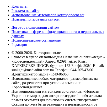
Контакты
Реклама на сайте
Использование материалов korrespondent.net
Правила пользования сайтом
Договор пользования сайтом
Политика в сфере конфиденциальности и персональных
данных
Пользовательское соглашение
Редакция
© 2000-2026, Korrespondent.net
Субъект в сфере онлайн-медиа Название онлайн-медиа -
«КореспонденТ.net» Адрес: 02091, місто Київ,
ХАРКІВСЬКЕ ШОСЕ, будинок 172-Б, офіс 208/1 E-mail:
sunlight@mediadim.com.ua
Телефон: 044-205-43-00
Идентификатор медиа - R40-06068
Использование любых материалов, размещённых на
сайте, разрешается при условии ссылки на
Корреспондент.net.
При копировании материалов со страницы «Новости
Украины и мира», для интернет-изданий – обязательна
прямая открытая для поисковых систем гиперссылка.
Ссылка должна быть размещена в независимости от