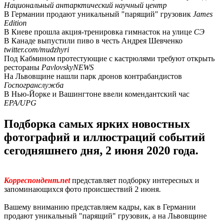
Национальный антарктический научный центр
В Германии продают уникальный "парящий" грузовик
James
Edition
В Киеве прошла акция-тренировка гимнасток на улице
СЭ
В Канаде выпустили пиво в честь Андрея Шевченко
twitter.com/mudzhyri
Под Кабмином протестующие с кастрюлями требуют открыть
рестораны
PavlovskyNEWS
На Львовщине нашли парк дронов контрабандистов
Госпогранслужба
В Нью-Йорке и Вашингтоне ввели комендантский час
EPA/UPG
Подборка самых ярких новостных
фотографий и иллюстраций событий
сегодняшнего дня, 2 июня 2020 года.
Корреспондент.net
представляет подборку интересных и
запоминающихся фото происшествий 2 июня.
Вашему вниманию представляем кадры, как в Германии
продают уникальный "парящий" грузовик, а на Львовщине