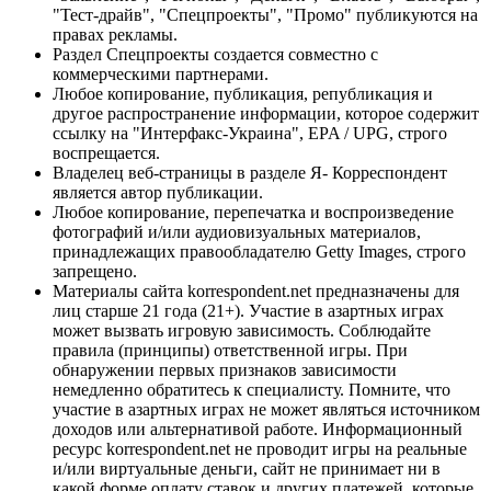
"Тест-драйв", "Спецпроекты", "Промо" публикуются на
правах рекламы.
Раздел Спецпроекты создается совместно с
коммерческими партнерами.
Любое копирование, публикация, републикация и
другое распространение информации, которое содержит
ссылку на "Интерфакс-Украина", EPA / UPG, строго
воспрещается.
Владелец веб-страницы в разделе Я- Корреспондент
является автор публикации.
Любое копирование, перепечатка и воспроизведение
фотографий и/или аудиовизуальных материалов,
принадлежащих правообладателю Getty Images, строго
запрещено.
Материалы сайта korrespondent.net предназначены для
лиц старше 21 года (21+). Участие в азартных играх
может вызвать игровую зависимость. Соблюдайте
правила (принципы) ответственной игры. При
обнаружении первых признаков зависимости
немедленно обратитесь к специалисту. Помните, что
участие в азартных играх не может являться источником
доходов или альтернативой работе. Информационный
ресурс korrespondent.net не проводит игры на реальные
и/или виртуальные деньги, сайт не принимает ни в
какой форме оплату ставок и других платежей, которые