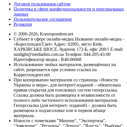
Договор пользования сайтом
Политика в сфере конфиденциальности и персональных
данных
Пользовательское соглашение
Редакция
© 2000-2026, Korrespondent.net
Субъект в сфере онлайн-медиа Название онлайн-медиа -
«КореспонденТ.net» Адрес: 02091, місто Київ,
ХАРКІВСЬКЕ ШОСЕ, будинок 172-Б, офіс 208/1 E-mail:
sunlight@mediadim.com.ua
Телефон: 044-205-43-00
Идентификатор медиа - R40-06068
Использование любых материалов, размещённых на
сайте, разрешается при условии ссылки на
Корреспондент.net.
При копировании материалов со страницы «Новости
Украины и мира», для интернет-изданий – обязательна
прямая открытая для поисковых систем гиперссылка.
Ссылка должна быть размещена в независимости от
полного либо частичного использования материалов.
Гиперссылка (для интернет- изданий) – должна быть
размещена в подзаголовке или в первом абзаце
материала.
Новости с пометками "Мнение", "Экспертиза",
"Заявление", "Регионы", "Деньги", "Власть", "Выборы",