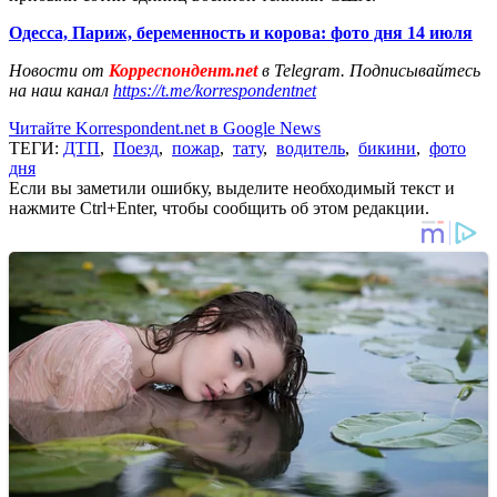
Одесса, Париж, беременность и корова: фото дня 14 июля
Новости от
Корреспондент.net
в Telegram. Подписывайтесь
на наш канал
https://t.me/korrespondentnet
Читайте Korrespondent.net в Google News
ТЕГИ:
ДТП
,
Поезд
,
пожар
,
тату
,
водитель
,
бикини
,
фото
дня
Если вы заметили ошибку, выделите необходимый текст и
нажмите Ctrl+Enter, чтобы сообщить об этом редакции.