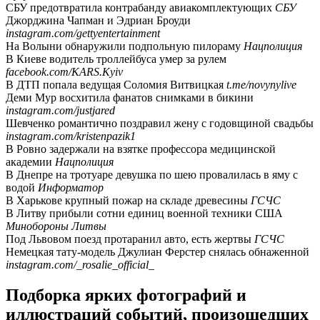
СБУ предотвратила контрабанду авиакомплектующих
СБУ
Джорджина Чапман и Эдриан Броуди
instagram.com/gettyentertainment
На Волыни обнаружили подпольную пилораму
Нацполиция
В Киеве водитель троллейбуса умер за рулем
facebook.com/KARS.Kyiv
В ДТП попала ведущая Соломия Витвицкая
t.me/novynylive
Деми Мур восхитила фанатов снимками в бикини
instagram.com/justjared
Шевченко романтично поздравил жену с годовщиной свадьбы
instagram.com/kristenpazik1
В Ровно задержали на взятке профессора медицинской
академии
Нацполиция
В Днепре на тротуаре девушка по шею провалилась в яму с
водой
Информатор
В Харькове крупный пожар на складе древесины
ГСЧС
В Литву прибыли сотни единиц военной техники США
Минобороны Литвы
Под Львовом поезд протаранил авто, есть жертвы
ГСЧС
Немецкая тату-модель Джулиан Ферстер снялась обнаженной
instagram.com/_rosalie_official_
Подборка ярких фотографий и
иллюстраций событий, произошедших