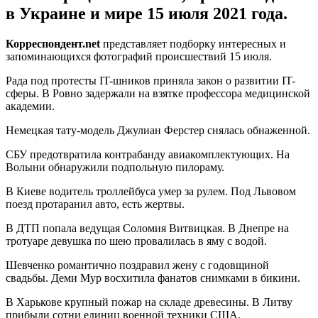
в Украине и мире 15 июля 2021 года.
Корреспондент.net
представляет подборку интересных и
запоминающихся фотографий происшествий 15 июля.
Рада под протесты IT-шников приняла закон о развитии IT-
сферы. В Ровно задержали на взятке профессора медицинской
академии.
Немецкая тату-модель Джулиан Ферстер снялась обнаженной.
СБУ предотвратила контрабанду авиакомплектующих. На
Волыни обнаружили подпольную пилораму.
В Киеве водитель троллейбуса умер за рулем. Под Львовом
поезд протаранил авто, есть жертвы.
В ДТП попала ведущая Соломия Витвицкая. В Днепре на
тротуаре девушка по шею провалилась в яму с водой.
Шевченко романтично поздравил жену с годовщиной
свадьбы. Деми Мур восхитила фанатов снимками в бикини.
В Харькове крупный пожар на складе древесины. В Литву
прибыли сотни единиц военной техники США.