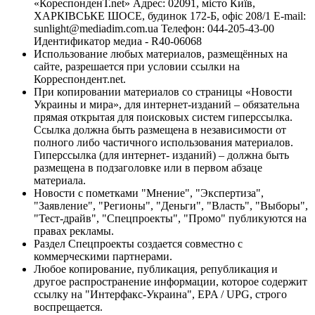
«КореспонденТ.net» Адрес: 02091, місто Київ,
ХАРКІВСЬКЕ ШОСЕ, будинок 172-Б, офіс 208/1 E-mail:
sunlight@mediadim.com.ua
Телефон: 044-205-43-00
Идентификатор медиа - R40-06068
Использование любых материалов, размещённых на
сайте, разрешается при условии ссылки на
Корреспондент.net.
При копировании материалов со страницы «Новости
Украины и мира», для интернет-изданий – обязательна
прямая открытая для поисковых систем гиперссылка.
Ссылка должна быть размещена в независимости от
полного либо частичного использования материалов.
Гиперссылка (для интернет- изданий) – должна быть
размещена в подзаголовке или в первом абзаце
материала.
Новости с пометками "Мнение", "Экспертиза",
"Заявление", "Регионы", "Деньги", "Власть", "Выборы",
"Тест-драйв", "Спецпроекты", "Промо" публикуются на
правах рекламы.
Раздел Спецпроекты создается совместно с
коммерческими партнерами.
Любое копирование, публикация, републикация и
другое распространение информации, которое содержит
ссылку на "Интерфакс-Украина", EPA / UPG, строго
воспрещается.