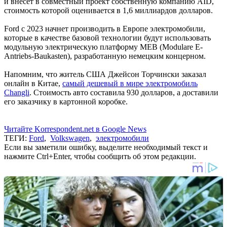
и внесет в совместный проект собственную компанию AID,
стоимость которой оценивается в 1,6 миллиардов долларов.
Ford с 2023 начнет производить в Европе электромобили,
которые в качестве базовой технологии будут использовать
модульную электрическую платформу MEB (Modulare E-
Antriebs-Baukasten), разработанную немецким концерном.
Напомним, что житель США Джейсон Торчински заказал
онлайн в Китае,
самый дешевый в мире электромобиль
Changli
. Стоимость авто составила 930 долларов, а доставили
его заказчику в картонной коробке.
Читайте Korrespondent.net в Google News
ТЕГИ:
Ford
,
Volkswagen
,
электромобили
Если вы заметили ошибку, выделите необходимый текст и
нажмите Ctrl+Enter, чтобы сообщить об этом редакции.