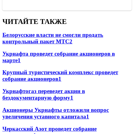
ЧИТАЙТЕ ТАКЖЕ
Белорусские власти не смогли продать
контрольный пакет МТС
2
Укрнафта проведет собрание акционеров в
марте
1
Крупный туристический комплекс проведет
собрание акционеров
1
Укрнафтогаз переведет акции в
бездокументарную форму
1
Акционеры Укрнафты отложили вопрос
увеличения уставного капитала
1
Черкасский Азот проведет собрание