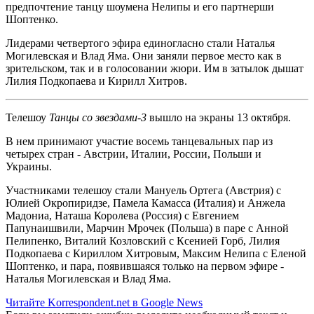
предпочтение танцу шоумена Нелипы и его партнерши
Шоптенко.
Лидерами четвертого эфира единогласно стали Наталья
Могилевская и Влад Яма. Они заняли первое место как в
зрительском, так и в голосовании жюри. Им в затылок дышат
Лилия Подкопаева и Кирилл Хитров.
Телешоу
Танцы со звездами-3
вышло на экраны 13 октября.
В нем принимают участие восемь танцевальных пар из
четырех стран - Австрии, Италии, России, Польши и
Украины.
Участниками телешоу стали Мануель Ортега (Австрия) с
Юлией Окропиридзе, Памела Камасса (Италия) и Анжела
Мадониа, Наташа Королева (Россия) с Евгением
Папунаишвили, Марчин Мрочек (Польша) в паре с Анной
Пелипенко, Виталий Козловский с Ксенией Горб, Лилия
Подкопаева с Кириллом Хитровым, Максим Нелипа с Еленой
Шоптенко, и пара, появившаяся только на первом эфире -
Наталья Могилевская и Влад Яма.
Читайте Korrespondent.net в Google News