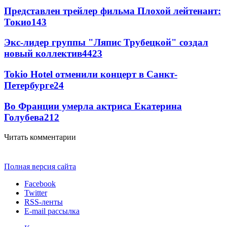
Представлен трейлер фильма Плохой лейтенант:
Токио
143
Экс-лидер группы "Ляпис Трубецкой" создал
новый коллектив
44
23
Tokio Hotel отменили концерт в Санкт-
Петербурге
24
Во Франции умерла актриса Екатерина
Голубева
21
2
Читать комментарии
Полная версия сайта
Facebook
Twitter
RSS-ленты
E-mail рассылка