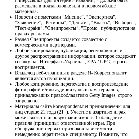
Гиперссылка (для интернет- изданий) – должна быть
размещена в подзаголовке или в первом абзаце
материала.
Новости с пометками "Мнение", "Экспертиза",
"Заявление", "Регионы", "Деньги", "Власть", "Выборы",
"Тест-драйв", "Спецпроекты", "Промо" публикуются на
правах рекламы.
Раздел Спецпроекты создается совместно с
коммерческими партнерами.
Любое копирование, публикация, републикация и
другое распространение информации, которое содержит
ссылку на "Интерфакс-Украина", EPA / UPG, строго
воспрещается.
Владелец веб-страницы в разделе Я- Корреспондент
является автор публикации.
Любое копирование, перепечатка и воспроизведение
фотографий и/или аудиовизуальных материалов,
принадлежащих правообладателю Getty Images, строго
запрещено.
Материалы сайта korrespondent.net предназначены для
лиц старше 21 года (21+). Участие в азартных играх
может вызвать игровую зависимость. Соблюдайте
правила (принципы) ответственной игры. При
обнаружении первых признаков зависимости
немедленно обратитесь к специалисту. Помните, что