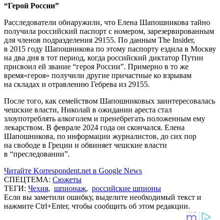
“Герой России”
Расследователи обнаружили, что Елена Шапошникова тайно
получила российский паспорт с номером, зарезервированным
для членов подразделения 29155. По данным The Insider,
в 2015 году Шапошникова по этому паспорту ездила в Москву
на два дня в тот период, когда российский диктатор Путин
присвоил ей звание “героя России”. Примерно в то же
время«героя» получили другие причастные ко взрывам
на складах и отравлению Гебрева из 29155.
После того, как семейством Шапошниковых заинтересовалась
чешские власти, Николай в ожидании ареста стал
злоупотреблять алкоголем и пренебрегать положенным ему
лекарством. В феврале 2024 года он скончался. Елена
Шапошникова, по информации журналистов, до сих пор
на свободе в Греции и обвиняет чешские власти
в “преследовании”.
Читайте Korrespondent.net в Google News
СПЕЦТЕМА:
Сюжеты
ТЕГИ:
Чехия
,
шпионаж
,
российские шпионы
Если вы заметили ошибку, выделите необходимый текст и
нажмите Ctrl+Enter, чтобы сообщить об этом редакции.