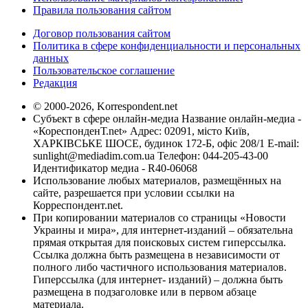
Правила пользования сайтом
Договор пользования сайтом
Политика в сфере конфиденциальности и персональных
данных
Пользовательское соглашение
Редакция
© 2000-2026, Korrespondent.net
Субъект в сфере онлайн-медиа Название онлайн-медиа -
«КореспонденТ.net» Адрес: 02091, місто Київ,
ХАРКІВСЬКЕ ШОСЕ, будинок 172-Б, офіс 208/1 E-mail:
sunlight@mediadim.com.ua
Телефон: 044-205-43-00
Идентификатор медиа - R40-06068
Использование любых материалов, размещённых на
сайте, разрешается при условии ссылки на
Корреспондент.net.
При копировании материалов со страницы «Новости
Украины и мира», для интернет-изданий – обязательна
прямая открытая для поисковых систем гиперссылка.
Ссылка должна быть размещена в независимости от
полного либо частичного использования материалов.
Гиперссылка (для интернет- изданий) – должна быть
размещена в подзаголовке или в первом абзаце
материала.