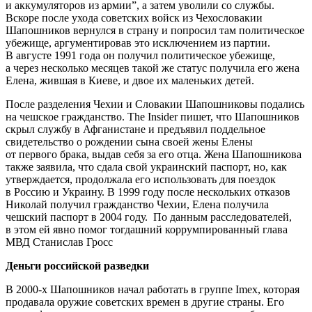
и аккумуляторов из армии”, а затем уволили со службы.
Вскоре после ухода советских войск из Чехословакии
Шапошников вернулся в страну и попросил там политическое
убежище, аргументировав это исключением из партии.
В августе 1991 года он получил политическое убежище,
а через несколько месяцев такой же статус получила его жена
Елена, жившая в Киеве, и двое их маленьких детей.
После разделения Чехии и Словакии Шапошниковы подались
на чешское гражданство. The Insider пишет, что Шапошников
скрыл службу в Афганистане и предъявил поддельное
свидетельство о рождении сына своей жены Елены
от первого брака, выдав себя за его отца. Жена Шапошникова
также заявила, что сдала свой украинский паспорт, но, как
утверждается, продолжала его использовать для поездок
в Россию и Украину. В 1999 году после нескольких отказов
Николай получил гражданство Чехии, Елена получила
чешский паспорт в 2004 году. По данным расследователей,
в этом ей явно помог тогдашний коррумпированный глава
МВД Станислав Гросс
Деньги российской разведки
В 2000-х Шапошников начал работать в группе Imex, которая
продавала оружие советских времен в другие страны. Его