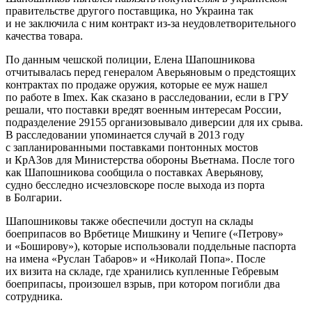
правительстве другого поставщика, но Украина так
и не заключила с ним контракт из-за неудовлетворительного
качества товара.
По данным чешской полиции, Елена Шапошникова
отчитывалась перед генералом Аверьяновым о предстоящих
контрактах по продаже оружия, которые ее муж нашел
по работе в Imex. Как сказано в расследовании, если в ГРУ
решали, что поставки вредят военным интересам России,
подразделение 29155 организовывало диверсии для их срыва.
В расследовании упоминается случай в 2013 году
с запланированными поставками понтонных мостов
и КрАЗов для Министерства обороны Вьетнама. После того
как Шапошникова сообщила о поставках Аверьянову,
судно бесследно исчезловскоре после выхода из порта
в Болгарии.
Шапошниковы также обеспечили доступ на склады
боеприпасов во Врбетице Мишкину и Чепиге («Петрову»
и «Боширову»), которые использовали поддельные паспорта
на имена «Руслан Табаров» и «Николай Попа». После
их визита на складе, где хранились купленные Гебревым
боеприпасы, произошел взрыв, при котором погибли два
сотрудника.