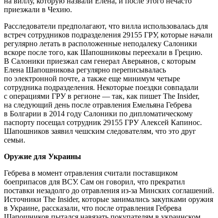
на виллу, которую назвали Елена, и после этого нечасто
приезжали в Чехию.
Расследователи предполагают, что вилла использовалась для
встреч сотрудников подразделения 29155 ГРУ, которые начали
регулярно летать в расположенные неподалеку Салоники
вскоре после того, как Шапошниковы переехали в Грецию.
В Салоники приезжал сам генерал Аверьянов, с которым
Елена Шапошникова регулярно переписывалась
по электронной почте, а также еще минимум четыре
сотрудника подразделения. Некоторые поездки совпадали
с операциями ГРУ в регионе — так, как пишет The Insider,
на следующий день после отравления Емельяна Гебрева
в Болгарии в 2014 году Салоники по дипломатическому
паспорту посещал сотрудник 29155 ГРУ Алексей Капинос.
Шапошников заявил чешским следователям, что это друг
семьи.
Оружие для Украины
Гебрева в момент отравления считали поставщиком
боеприпасов для ВСУ. Сам он говорил, что прекратил
поставки незадолго до отравления из-за Минских соглашений.
Источники The Insider, которые занимались закупками оружия
в Украине, рассказали, что после отравления Гебрева
Шапошников пытался навязать покупателям в украинском