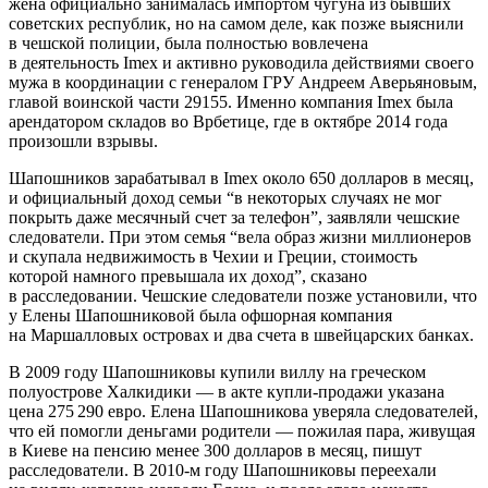
жена официально занималась импортом чугуна из бывших
советских республик, но на самом деле, как позже выяснили
в чешской полиции, была полностью вовлечена
в деятельность Imex и активно руководила действиями своего
мужа в координации с генералом ГРУ Андреем Аверьяновым,
главой воинской части 29155. Именно компания Imex была
арендатором складов во Врбетице, где в октябре 2014 года
произошли взрывы.
Шапошников зарабатывал в Imex около 650 долларов в месяц,
и официальный доход семьи “в некоторых случаях не мог
покрыть даже месячный счет за телефон”, заявляли чешские
следователи. При этом семья “вела образ жизни миллионеров
и скупала недвижимость в Чехии и Греции, стоимость
которой намного превышала их доход”, сказано
в расследовании. Чешские следователи позже установили, что
у Елены Шапошниковой была офшорная компания
на Маршалловых островах и два счета в швейцарских банках.
В 2009 году Шапошниковы купили виллу на греческом
полуострове Халкидики — в акте купли-продажи указана
цена 275 290 евро. Елена Шапошникова уверяла следователей,
что ей помогли деньгами родители — пожилая пара, живущая
в Киеве на пенсию менее 300 долларов в месяц, пишут
расследователи. В 2010-м году Шапошниковы переехали