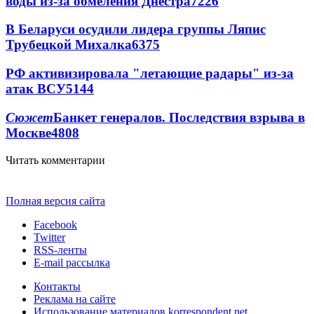
воды из-за обмеления Днестра
7226
В Беларуси осудили лидера группы Ляпис
Трубецкой Михалка
6375
РФ активизировала "летающие радары" из-за
атак ВСУ
5144
Сюжет
Банкет генералов. Последствия взрыва в
Москве
4808
Читать комментарии
Полная версия сайта
Facebook
Twitter
RSS-ленты
E-mail рассылка
Контакты
Реклама на сайте
Использование материалов korrespondent.net