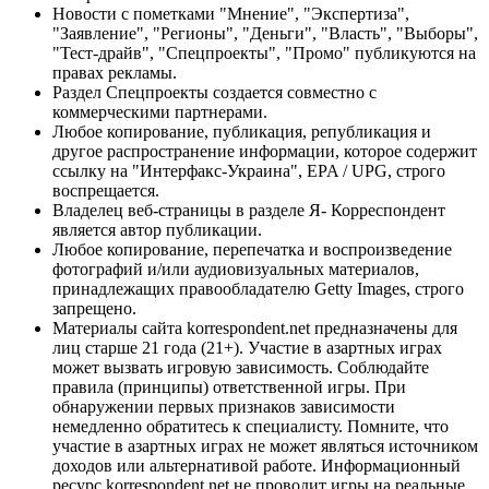
Новости с пометками "Мнение", "Экспертиза",
"Заявление", "Регионы", "Деньги", "Власть", "Выборы",
"Тест-драйв", "Спецпроекты", "Промо" публикуются на
правах рекламы.
Раздел Спецпроекты создается совместно с
коммерческими партнерами.
Любое копирование, публикация, републикация и
другое распространение информации, которое содержит
ссылку на "Интерфакс-Украина", EPA / UPG, строго
воспрещается.
Владелец веб-страницы в разделе Я- Корреспондент
является автор публикации.
Любое копирование, перепечатка и воспроизведение
фотографий и/или аудиовизуальных материалов,
принадлежащих правообладателю Getty Images, строго
запрещено.
Материалы сайта korrespondent.net предназначены для
лиц старше 21 года (21+). Участие в азартных играх
может вызвать игровую зависимость. Соблюдайте
правила (принципы) ответственной игры. При
обнаружении первых признаков зависимости
немедленно обратитесь к специалисту. Помните, что
участие в азартных играх не может являться источником
доходов или альтернативой работе. Информационный
ресурс korrespondent.net не проводит игры на реальные