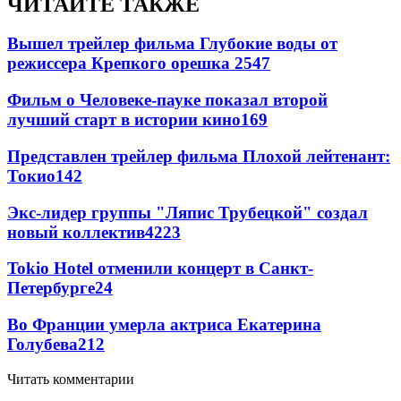
ЧИТАЙТЕ ТАКЖЕ
Вышел трейлер фильма Глубокие воды от
режиссера Крепкого орешка 2
547
Фильм о Человеке-пауке показал второй
лучший старт в истории кино
169
Представлен трейлер фильма Плохой лейтенант:
Токио
142
Экс-лидер группы "Ляпис Трубецкой" создал
новый коллектив
42
23
Tokio Hotel отменили концерт в Санкт-
Петербурге
24
Во Франции умерла актриса Екатерина
Голубева
21
2
Читать комментарии