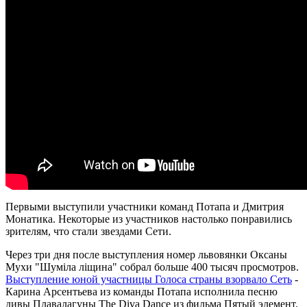
Первыми выступили участники команд Потапа и Дмитрия
Монатика. Некоторые из участников настолько понравились
зрителям, что стали звездами Сети.
Через три дня после выступления номер львовянки Оксаны
Мухи "Шуміла ліщина" собрал больше 400 тысяч просмотров.
Выступление юной участницы Голоса страны взорвало Сеть
-
Карина Арсентьева из команды Потапа исполнила песню
дивы Плавалагуны The Diva Dance из фильма Пятый элемент.