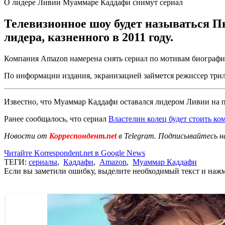
О лидере Ливии Муаммаре Каддафи снимут сериал
Телевизионное шоу будет называться П
лидера, казненного в 2011 году.
Компания Amazon намерена снять сериал по мотивам биографи
По информации издания, экранизацией займется режиссер трил
Известно, что Муаммар Каддафи оставался лидером Ливии на п
Ранее сообщалось, что сериал
Властелин колец будет стоить к
Новости от
Корреспондент.net
в Telegram. Подписывайтесь н
Читайте Korrespondent.net в Google News
ТЕГИ:
сериалы
,
Каддафи
,
Amazon
,
Муаммар Каддафи
Если вы заметили ошибку, выделите необходимый текст и нажми