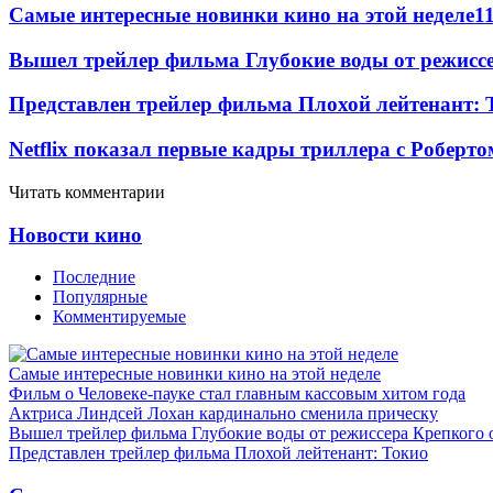
Самые интересные новинки кино на этой неделе
1
Вышел трейлер фильма Глубокие воды от режисс
Представлен трейлер фильма Плохой лейтенант: 
Netflix показал первые кадры триллера с Роберто
Читать комментарии
Новости кино
Последние
Популярные
Комментируемые
Самые интересные новинки кино на этой неделе
Фильм о Человеке-пауке стал главным кассовым хитом года
Актриса Линдсей Лохан кардинально сменила прическу
Вышел трейлер фильма Глубокие воды от режиссера Крепкого 
Представлен трейлер фильма Плохой лейтенант: Токио