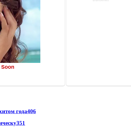
хитом года
406
ическу
351