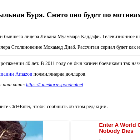
ыльная Буря. Снято оно будет по мотив
и бывшего лидера Ливана Муаммара Каддафи. Телевизионное шо
лера Столкновение Мохамед Диаб. Рассчитан сериал будет как н
ротяжении 40 лет. В 2011 году он был казнен боевиками так на
омпании Amazon
полмиллиарда долларов.
а наш канал
https://t.me/korrespondentnet
те Ctrl+Enter, чтобы сообщить об этом редакции.