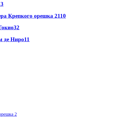
13
ера Крепкого орешка 2
110
Токио
32
м де Ниро
11
орешка 2