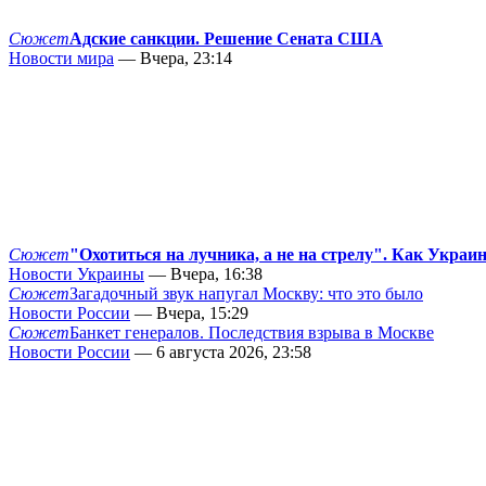
Сюжет
Адские санкции. Решение Сената США
Новости мира
— Вчера, 23:14
Сюжет
"Охотиться на лучника, а не на стрелу". Как Украи
Новости Украины
— Вчера, 16:38
Сюжет
Загадочный звук напугал Москву: что это было
Новости России
— Вчера, 15:29
Сюжет
Банкет генералов. Последствия взрыва в Москве
Новости России
— 6 августа 2026, 23:58