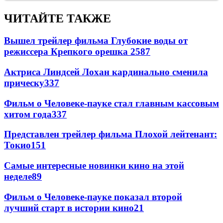
ЧИТАЙТЕ ТАКЖЕ
Вышел трейлер фильма Глубокие воды от
режиссера Крепкого орешка 2
587
Актриса Линдсей Лохан кардинально сменила
прическу
337
Фильм о Человеке-пауке стал главным кассовым
хитом года
337
Представлен трейлер фильма Плохой лейтенант:
Токио
151
Самые интересные новинки кино на этой
неделе
89
Фильм о Человеке-пауке показал второй
лучший старт в истории кино
21