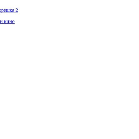
орешка 2
ии кино