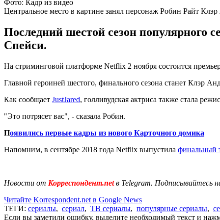
Фото: Кадр из видео
Центральное место в картине занял персонаж Робин Райт Клэр
Последний шестой сезон популярного се
Спейси.
На стриминговой платформе Netflix 2 ноября состоится премье
Главной героиней шестого, финального сезона станет Клэр Ан
Как сообщает
JustJared
, голливудская актриса также стала ре
"Это потрясет вас", - сказала Робин.
П
оявились первые кадры из нового Карточного домика
Напомним, в сентябре 2018 года Netflix выпустила
финальный 
Новости от
Корреспондент.net
в Telegram. Подписывайтесь н
Читайте Korrespondent.net в Google News
ТЕГИ:
сериалы
,
сериал
,
ТВ сериалы
,
популярные сериалы
,
с
Если вы заметили ошибку, выделите необходимый текст и нажми