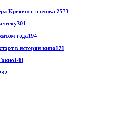
ера Крепкого орешка 2
573
ическу
301
хитом года
194
старт в истории кино
171
Токио
148
23
2