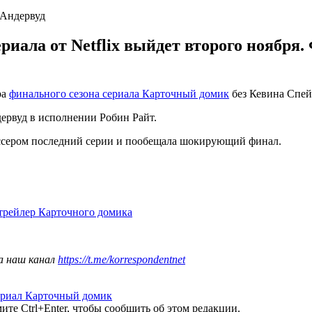
 Андервуд
риала от Netflix выйдет второго ноября
ра
финального сезона сериала Карточный домик
без Кевина Спей
дервуд в исполнении Робин Райт.
жиссером последний серии и пообещала шокирующий финал.
трейлер Карточного домика
а наш канал
https://t.me/korrespondentnet
ериал Карточный домик
те Ctrl+Enter, чтобы сообщить об этом редакции.