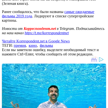
(Зеленая книга).
Ранее сообщалось, что были названы
самые ожидаемые
фильмы 2019 года
. Лидируют в списке супергеройские
картины.
Новости от
Корреспондент.net
в Telegram. Подписывайтесь
на наш канал
https://t.me/korrespondentnet
Читайте Korrespondent.net в Google News
ТЕГИ:
премия
,
кино
,
фильмы
Если вы заметили ошибку, выделите необходимый текст и
нажмите Ctrl+Enter, чтобы сообщить об этом редакции.