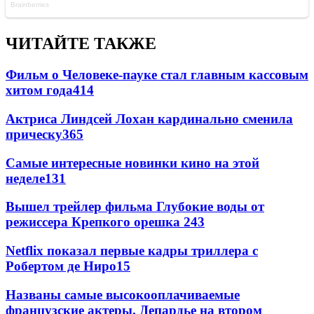
ЧИТАЙТЕ ТАКЖЕ
Фильм о Человеке-пауке стал главным кассовым
хитом года
414
Актриса Линдсей Лохан кардинально сменила
прическу
365
Самые интересные новинки кино на этой
неделе
131
Вышел трейлер фильма Глубокие воды от
режиссера Крепкого орешка 2
43
Netflix показал первые кадры триллера с
Робертом де Ниро
15
Названы самые высокооплачиваемые
французские актеры. Депардье на втором