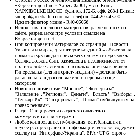
«КореспонденТ.net» Адрес: 02091, місто Київ,
ХАРКІВСЬКЕ ШОСЕ, будинок 172-Б, офіс 208/1 E-mail:
sunlight@mediadim.com.ua
Телефон: 044-205-43-00
Идентификатор медиа - R40-06068
Использование любых материалов, размещённых на
сайте, разрешается при условии ссылки на
Корреспондент.net.
При копировании материалов со страницы «Новости
Украины и мира», для интернет-изданий – обязательна
прямая открытая для поисковых систем гиперссылка.
Ссылка должна быть размещена в независимости от
полного либо частичного использования материалов.
Гиперссылка (для интернет- изданий) – должна быть
размещена в подзаголовке или в первом абзаце
материала.
Новости с пометками "Мнение", "Экспертиза",
"Заявление", "Регионы", "Деньги", "Власть", "Выборы",
"Тест-драйв", "Спецпроекты", "Промо" публикуются на
правах рекламы.
Раздел Спецпроекты создается совместно с
коммерческими партнерами.
Любое копирование, публикация, републикация и
другое распространение информации, которое содержит
ссылку на "Интерфакс-Украина", EPA / UPG, строго