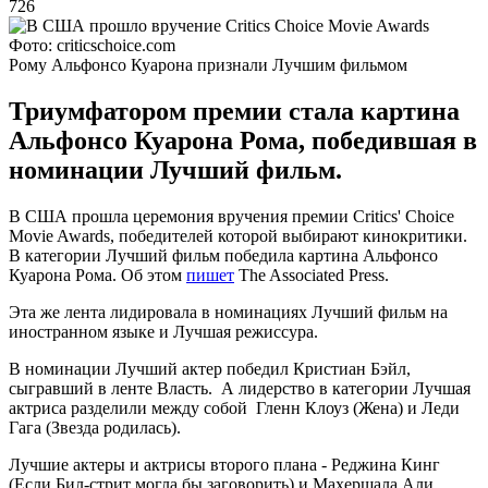
726
Фото: criticschoice.com
Рому Альфонсо Куарона признали Лучшим фильмом
Триумфатором премии стала картина
Альфонсо Куарона Рома, победившая в
номинации Лучший фильм.
В США прошла церемония вручения премии Critics' Choice
Movie Awards, победителей которой выбирают кинокритики.
В категории Лучший фильм победила картина Альфонсо
Куарона Рома. Об этом
пишет
The Associated Press.
Эта же лента лидировала в номинациях Лучший фильм на
иностранном языке и Лучшая режиссура.
В номинации Лучший актер победил Кристиан Бэйл,
сыгравший в ленте Власть. А лидерство в категории Лучшая
актриса разделили между собой Гленн Клоуз (Жена) и Леди
Гага (Звезда родилась).
Лучшие актеры и актрисы второго плана - Реджина Кинг
(Если Бил-стрит могла бы заговорить) и Махершала Али