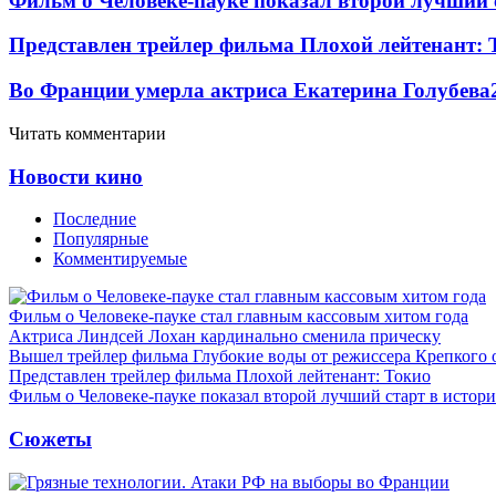
Фильм о Человеке-пауке показал второй лучший 
Представлен трейлер фильма Плохой лейтенант: 
Во Франции умерла актриса Екатерина Голубева
Читать комментарии
Новости кино
Последние
Популярные
Комментируемые
Фильм о Человеке-пауке стал главным кассовым хитом года
Актриса Линдсей Лохан кардинально сменила прическу
Вышел трейлер фильма Глубокие воды от режиссера Крепкого 
Представлен трейлер фильма Плохой лейтенант: Токио
Фильм о Человеке-пауке показал второй лучший старт в истор
Сюжеты