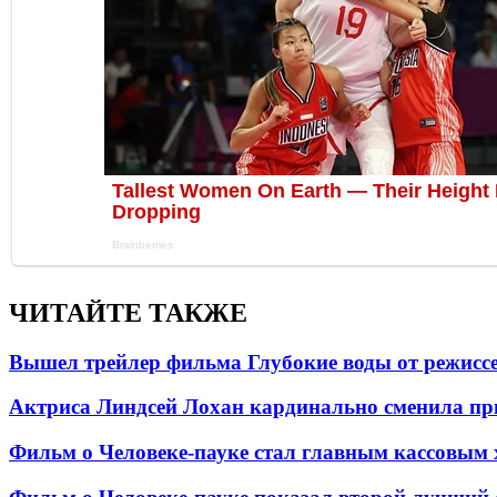
ЧИТАЙТЕ ТАКЖЕ
Вышел трейлер фильма Глубокие воды от режисс
Актриса Линдсей Лохан кардинально сменила пр
Фильм о Человеке-пауке стал главным кассовым 