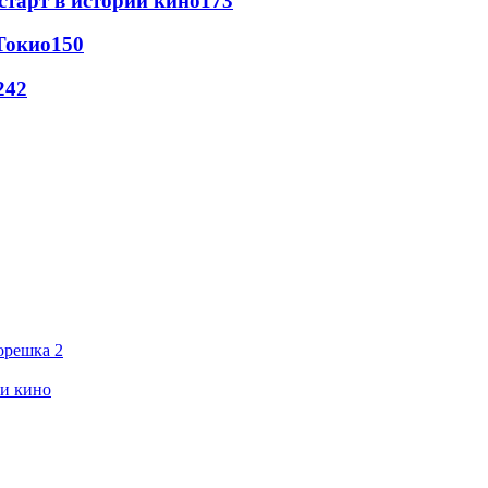
старт в истории кино
173
Токио
150
24
2
орешка 2
ии кино