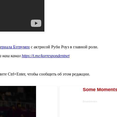
ериала Бэтвумен
с актрисой Руби Роуз в главной роли.
а наш канал
https://t.me/korrespondentnet
те Ctrl+Enter, чтобы сообщить об этом редакции.