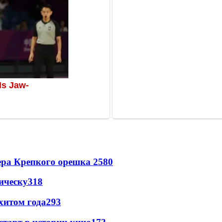
ера Крепкого орешка 2
580
ическу
318
хитом года
293