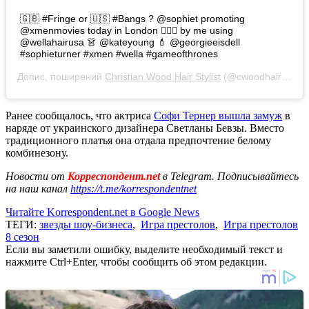
🇬🇧 #Fringe or 🇺🇸 #Bangs ? @sophiet promoting
@xmenmovies today in London 💇🏼‍♀️ by me using
@wellahairusa 👗 @kateyoung 💄 @georgieeisdell
#sophieturner #xmen #wella #gameofthrones
Допис, поширений
Christian Wood Hair Stylist
(@cwoodhair)
23 Т
Ранее сообщалось, что актриса
Софи Тернер вышла замуж
в
наряде от украинского дизайнера Светланы Бевзы. Вместо
традиционного платья она отдала предпочтение белому
комбинезону.
Новости от
Корреспондент.net
в Telegram. Подписывайтесь
на наш канал
https://t.me/korrespondentnet
Читайте Korrespondent.net в Google News
ТЕГИ:
звезды шоу-бизнеса
,
Игра престолов
,
Игра престолов
8 сезон
Если вы заметили ошибку, выделите необходимый текст и
нажмите Ctrl+Enter, чтобы сообщить об этом редакции.