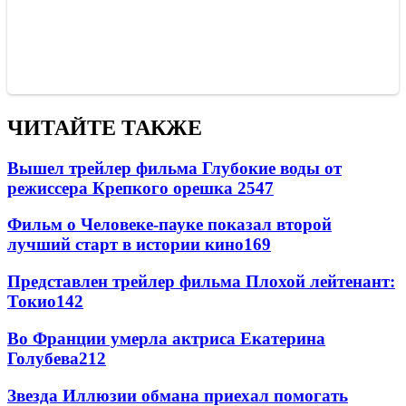
ЧИТАЙТЕ ТАКЖЕ
Вышел трейлер фильма Глубокие воды от
режиссера Крепкого орешка 2
547
Фильм о Человеке-пауке показал второй
лучший старт в истории кино
169
Представлен трейлер фильма Плохой лейтенант:
Токио
142
Во Франции умерла актриса Екатерина
Голубева
21
2
Звезда Иллюзии обмана приехал помогать