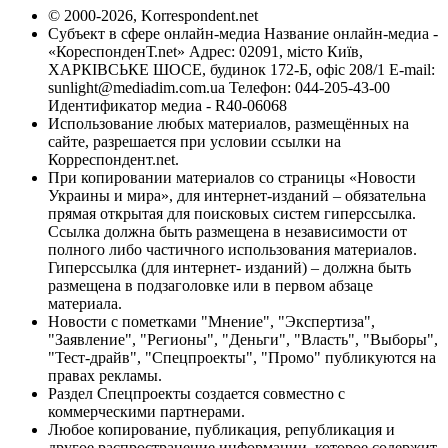
© 2000-2026, Korrespondent.net
Субъект в сфере онлайн-медиа Название онлайн-медиа -
«КореспонденТ.net» Адрес: 02091, місто Київ,
ХАРКІВСЬКЕ ШОСЕ, будинок 172-Б, офіс 208/1 E-mail:
sunlight@mediadim.com.ua
Телефон: 044-205-43-00
Идентификатор медиа - R40-06068
Использование любых материалов, размещённых на
сайте, разрешается при условии ссылки на
Корреспондент.net.
При копировании материалов со страницы «Новости
Украины и мира», для интернет-изданий – обязательна
прямая открытая для поисковых систем гиперссылка.
Ссылка должна быть размещена в независимости от
полного либо частичного использования материалов.
Гиперссылка (для интернет- изданий) – должна быть
размещена в подзаголовке или в первом абзаце
материала.
Новости с пометками "Мнение", "Экспертиза",
"Заявление", "Регионы", "Деньги", "Власть", "Выборы",
"Тест-драйв", "Спецпроекты", "Промо" публикуются на
правах рекламы.
Раздел Спецпроекты создается совместно с
коммерческими партнерами.
Любое копирование, публикация, републикация и
другое распространение информации, которое содержит