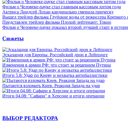
Фильм о Человеке-пауке стал главным кассовым хитом года
Актриса Линдсей Лохан кардинально сменила прическу
Вышел трейлер фильма Глубокие воды от режиссера Крепкого 
Представлен трейлер фильма Плохой лейтенант: Токио
Фильм о Человеке-пауке показал второй лучший старт в истор
Сюжеты
Эскалация для Европы. Российский дрон в Лейпциге
Изменения в армии РФ: что стоит за решением Путина
Итоги 5.8: Удар по Киеву и нехватка антибаллистики
Пытаются взломать Киев. Реакция Запада на удар
Итоги 04.08: "Сафари" в Херсоне и итоги операции
ВЫБОР РЕДАКТОРА