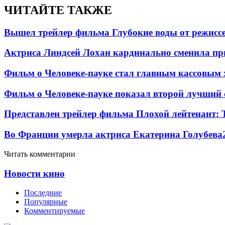
ЧИТАЙТЕ ТАКЖЕ
Вышел трейлер фильма Глубокие воды от режисс
Актриса Линдсей Лохан кардинально сменила пр
Фильм о Человеке-пауке стал главным кассовым 
Фильм о Человеке-пауке показал второй лучший 
Представлен трейлер фильма Плохой лейтенант: 
Во Франции умерла актриса Екатерина Голубева
Читать комментарии
Новости кино
Последние
Популярные
Комментируемые