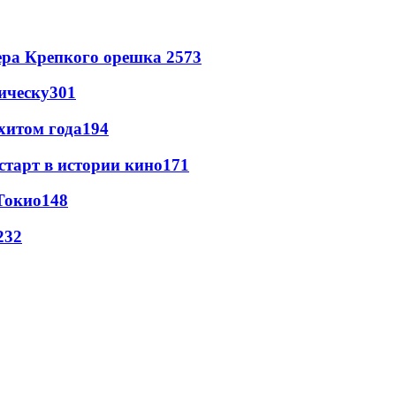
ера Крепкого орешка 2
573
ическу
301
хитом года
194
старт в истории кино
171
Токио
148
23
2