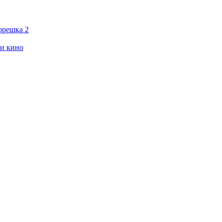
орешка 2
ии кино