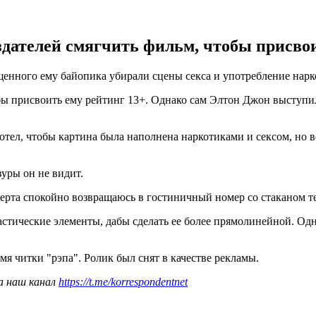
здателей смягчить фильм, чтобы присвои
щенного ему байопика убирали сцены секса и употребление нарк
обы присвоить ему рейтинг 13+. Однако сам Элтон Джон выступил
тел, чтобы картина была наполнена наркотиками и сексом, но все
уры он не видит.
церта спокойно возвращаюсь в гостиничный номер со стаканом те
стические элементы, дабы сделать ее более прямолинейной. Одна
мя читки "рэпа". Ролик был снят в качестве рекламы.
а наш канал
https://t.me/korrespondentnet