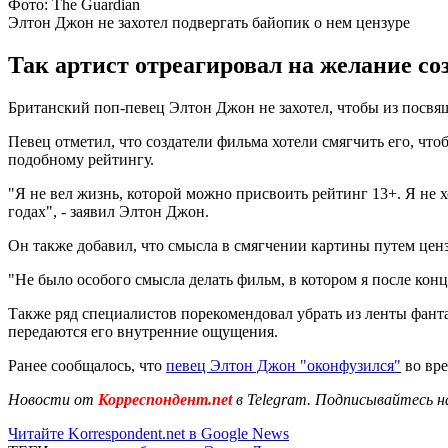
Фото: The Guardian
Элтон Джон не захотел подвергать байопик о нем цензуре
Так артист отреагировал на желание со
Британский поп-певец Элтон Джон не захотел, чтобы из посвя
Певец отметил, что создатели фильма хотели смягчить его, чт
подобному рейтингу.
"Я не вел жизнь, которой можно присвоить рейтинг 13+. Я не хо
годах", - заявил Элтон Джон.
Он также добавил, что смысла в смягчении картины путем ценз
"Не было особого смысла делать фильм, в котором я после кон
Также ряд специалистов порекомендовал убрать из ленты фанта
передаются его внутренние ощущения.
Ранее сообщалось, что
певец Элтон Джон "оконфузился"
во вре
Новости от
Корреспондент.net
в Telegram. Подписывайтесь н
Читайте Korrespondent.net в Google News