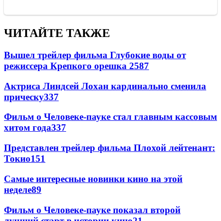
ЧИТАЙТЕ ТАКЖЕ
Вышел трейлер фильма Глубокие воды от
режиссера Крепкого орешка 2
587
Актриса Линдсей Лохан кардинально сменила
прическу
337
Фильм о Человеке-пауке стал главным кассовым
хитом года
337
Представлен трейлер фильма Плохой лейтенант:
Токио
151
Самые интересные новинки кино на этой
неделе
89
Фильм о Человеке-пауке показал второй
лучший старт в истории кино
21