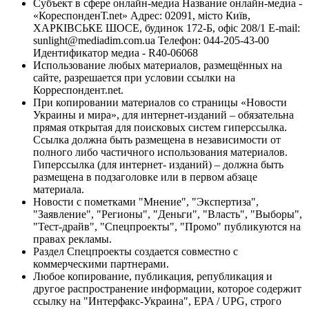
Субъект в сфере онлайн-медиа Название онлайн-медиа -
«КореспонденТ.net» Адрес: 02091, місто Київ,
ХАРКІВСЬКЕ ШОСЕ, будинок 172-Б, офіс 208/1 E-mail:
sunlight@mediadim.com.ua
Телефон: 044-205-43-00
Идентификатор медиа - R40-06068
Использование любых материалов, размещённых на
сайте, разрешается при условии ссылки на
Корреспондент.net.
При копировании материалов со страницы «Новости
Украины и мира», для интернет-изданий – обязательна
прямая открытая для поисковых систем гиперссылка.
Ссылка должна быть размещена в независимости от
полного либо частичного использования материалов.
Гиперссылка (для интернет- изданий) – должна быть
размещена в подзаголовке или в первом абзаце
материала.
Новости с пометками "Мнение", "Экспертиза",
"Заявление", "Регионы", "Деньги", "Власть", "Выборы",
"Тест-драйв", "Спецпроекты", "Промо" публикуются на
правах рекламы.
Раздел Спецпроекты создается совместно с
коммерческими партнерами.
Любое копирование, публикация, републикация и
другое распространение информации, которое содержит
ссылку на "Интерфакс-Украина", EPA / UPG, строго