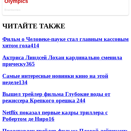
ЧИТАЙТЕ ТАКЖЕ
Фильм о Человеке-пауке стал главным кассовым
хитом года
414
Актриса Линдсей Лохан кардинально сменила
прическу
365
Самые интересные новинки кино на этой
неделе
134
Вышел трейлер фильма Глубокие воды от
режиссера Крепкого орешка 2
44
Netflix показал первые кадры триллера с
Робертом де Ниро
16
Представлен трейлер фильма Плохой лейтенант: