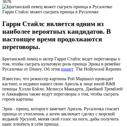
3676
Гарри Стайлс может сыграть принца в Русалочке
Гарри Стайлс является одним из
наиболее вероятных кандидатов. В
настоящее время продолжаются
переговоры.
Британский певец и актер Гарри Стайлс ведет переговоры о
том, чтобы сыграть культовую роль принца Эрика в ремейке
Русалочки от Disney. Об этом
пишет
The Hollywood Reporter.
Известно, что режиссер картины Роб Маршалл проводит
кастинг, и недавно нашел свою Ариэль в лице юной R&B
певицы Хэлли Бэйли. Мелисса Маккарти, Джейкоб Тремблей
и Авквафина также ведут переговоры о том, чтобы сыграть
героев картины.
Эрик - принц, которого замечает Ариэль. Русалочка спасает
принца от утопления, а затем заключает сделку с морской
ведьмой Урсулой, меняя свой голос на ноги, дабы получить
шанс влюбить в себя принца.