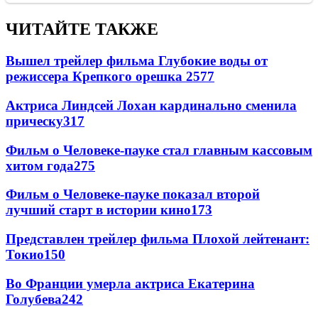
ЧИТАЙТЕ ТАКЖЕ
Вышел трейлер фильма Глубокие воды от
режиссера Крепкого орешка 2
577
Актриса Линдсей Лохан кардинально сменила
прическу
317
Фильм о Человеке-пауке стал главным кассовым
хитом года
275
Фильм о Человеке-пауке показал второй
лучший старт в истории кино
173
Представлен трейлер фильма Плохой лейтенант:
Токио
150
Во Франции умерла актриса Екатерина
Голубева
24
2