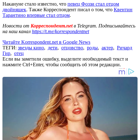
Накануне стало известно, что
певец Фоззи стал отцом
двойняшек
. Также Корреспондент писал о том, что
Квентин
Тарантино впервые стал отцом
.
Новости от
Корреспондент.net
в Telegram. Подписывайтесь
на наш канал
https://t.me/korrespondentnet
Читайте Korrespondent.net в Google News
ТЕГИ:
звезды кино
,
дети
,
отцовство
,
роды
,
актер
,
Ричард
Гир
,
отец
Если вы заметили ошибку, выделите необходимый текст и
нажмите Ctrl+Enter, чтобы сообщить об этом редакции.