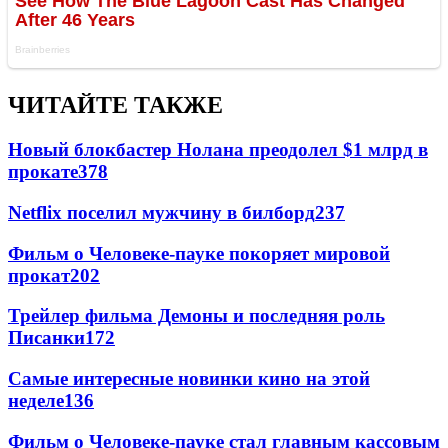
ЧИТАЙТЕ ТАКЖЕ
Новый блокбастер Нолана преодолел $1 млрд в
прокате
378
Netflix поселил мужчину в билборд
237
Фильм о Человеке-пауке покоряет мировой
прокат
202
Трейлер фильма Демоны и последняя роль
Писанки
172
Самые интересные новинки кино на этой
неделе
136
Фильм о Человеке-пауке стал главным кассовым