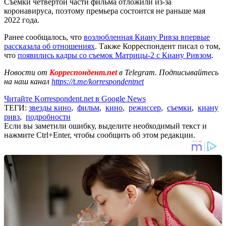
Съемки четвертой части фильма отложили из-за
коронавируса, поэтому премьера состоится не раньше мая
2022 года.
Ранее сообщалось, что
возлюбленная Киану Ривза впервые
рассказала об отношениях
. Также Корреспондент писал о том,
что
появились кадры со съемок Матрицы-2 с Киану Ривзом
.
Новости от
Корреспондент.net
в Telegram. Подписывайтесь
на наш канал
https://t.me/korrespondentnet
Читайте Korrespondent.net в Google News
ТЕГИ:
звезды кино
,
фильм
,
кино
,
режиссер
,
съемки
,
киану
ривз
,
подробности
Если вы заметили ошибку, выделите необходимый текст и
нажмите Ctrl+Enter, чтобы сообщить об этом редакции.