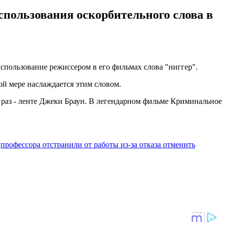
спользования оскорбительного слова в
спользование режиссером в его фильмах слова "ниггер".
ой мере наслаждается этим словом.
8 раз - ленте Джеки Браун. В легендарном фильме Криминальное
о
профессора отстранили от работы из-за отказа отменить