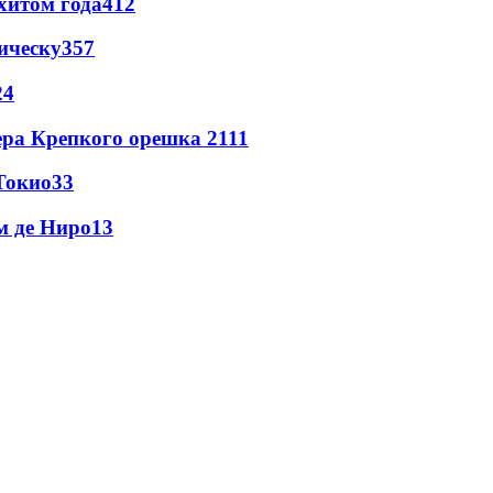
хитом года
412
ическу
357
24
ера Крепкого орешка 2
111
Токио
33
м де Ниро
13