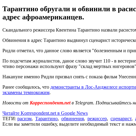
Тарантино обругали и обвинили в раси
адрес афроамериканцев.
Скандального режиссера Квентина Тарантино назвали расисто
Обвинения в адрес Тарантино выдвинул сценарист историческо
Ридли отметил, что данное слово является "болезненным и пр
По подсчетам журналистов, даное слово звучит 110 - в вестер
чтиво персонажи используют фразу "склад мертвых нигеровов"
Накануне именно Ридли призвал снять с показа фильм Унесенны
Ранее сообщалось, что
демонстранты в Лос-Анджелесе испорти
экзамены темнокожим
.
Новости от
Корреспондент.net
в Telegram. Подписывайтесь н
Читайте Korrespondent.net в Google News
ТЕГИ:
расизм
,
Тарантино
,
обвинения
,
режиссер
,
сценарист
,
Если вы заметили ошибку, выделите необходимый текст и нажми