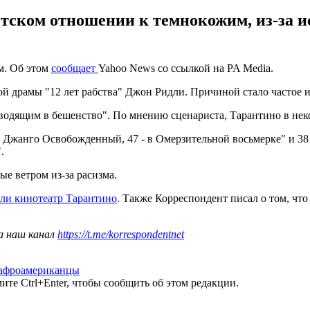
стском отношении к темнокожим, из-за и
м. Об этом
сообщает
Yahoo News со ссылкой на PA Media.
й драмы "12 лет рабства" Джон Ридли. Причиной стало частое и
иводящим в бешенство". По мнению сценариста, Тарантино в нек
не Джанго Освобожденный, 47 - в Омерзительной восьмерке" и 3
.
е ветром из-за расизма.
ли кинотеатр Тарантино
. Также Корреспондент писал о том, чт
а наш канал
https://t.me/korrespondentnet
афроамериканцы
те Ctrl+Enter, чтобы сообщить об этом редакции.