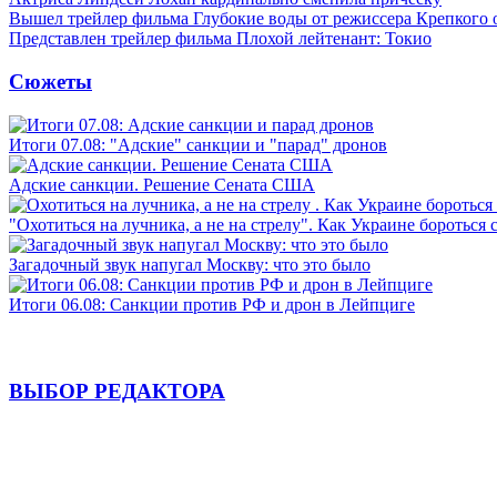
Вышел трейлер фильма Глубокие воды от режиссера Крепкого 
Представлен трейлер фильма Плохой лейтенант: Токио
Сюжеты
Итоги 07.08: "Адские" санкции и "парад" дронов
Адские санкции. Решение Сената США
"Охотиться на лучника, а не на стрелу". Как Украине бороться 
Загадочный звук напугал Москву: что это было
Итоги 06.08: Санкции против РФ и дрон в Лейпциге
ВЫБОР РЕДАКТОРА