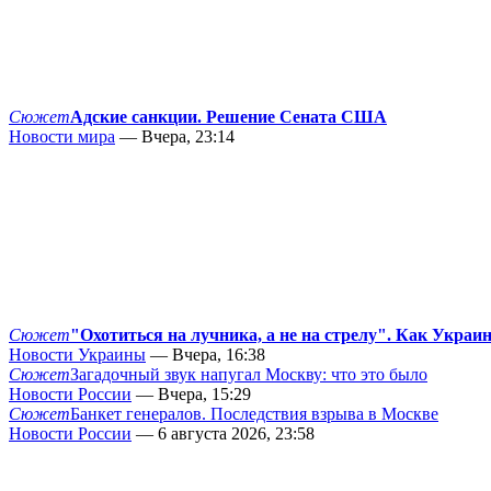
Сюжет
Адские санкции. Решение Сената США
Новости мира
— Вчера, 23:14
Сюжет
"Охотиться на лучника, а не на стрелу". Как Украи
Новости Украины
— Вчера, 16:38
Сюжет
Загадочный звук напугал Москву: что это было
Новости России
— Вчера, 15:29
Сюжет
Банкет генералов. Последствия взрыва в Москве
Новости России
— 6 августа 2026, 23:58