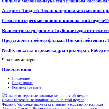
Фильм о Человеке-пауке стал главным кассовым 
Актриса Линдсей Лохан кардинально сменила пр
Самые интересные новинки кино на этой неделе
1
Вышел трейлер фильма Глубокие воды от режисс
Представлен трейлер фильма Плохой лейтенант: 
Netflix показал первые кадры триллера с Роберто
Читать комментарии
Новости кино
Последние
Популярные
Комментируемые
Самые интересные новинки кино на этой неделе
Фильм о Человеке-пауке стал главным кассовым хитом года
Актриса Линдсей Лохан кардинально сменила прическу