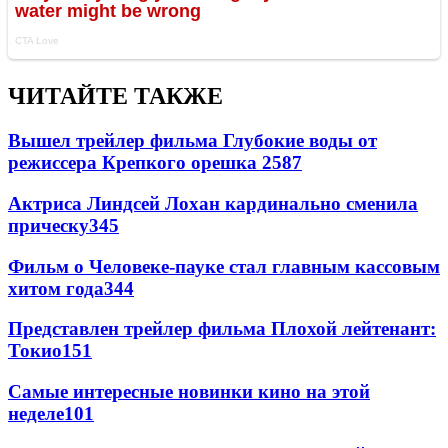
ЧИТАЙТЕ ТАКЖЕ
Вышел трейлер фильма Глубокие воды от
режиссера Крепкого орешка 2
587
Актриса Линдсей Лохан кардинально сменила
прическу
345
Фильм о Человеке-пауке стал главным кассовым
хитом года
344
Представлен трейлер фильма Плохой лейтенант:
Токио
151
Самые интересные новинки кино на этой
неделе
101