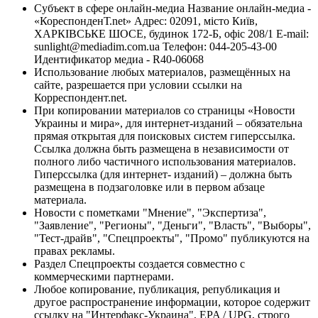
Субъект в сфере онлайн-медиа Название онлайн-медиа -
«КореспонденТ.net» Адрес: 02091, місто Київ,
ХАРКІВСЬКЕ ШОСЕ, будинок 172-Б, офіс 208/1 E-mail:
sunlight@mediadim.com.ua
Телефон: 044-205-43-00
Идентификатор медиа - R40-06068
Использование любых материалов, размещённых на
сайте, разрешается при условии ссылки на
Корреспондент.net.
При копировании материалов со страницы «Новости
Украины и мира», для интернет-изданий – обязательна
прямая открытая для поисковых систем гиперссылка.
Ссылка должна быть размещена в независимости от
полного либо частичного использования материалов.
Гиперссылка (для интернет- изданий) – должна быть
размещена в подзаголовке или в первом абзаце
материала.
Новости с пометками "Мнение", "Экспертиза",
"Заявление", "Регионы", "Деньги", "Власть", "Выборы",
"Тест-драйв", "Спецпроекты", "Промо" публикуются на
правах рекламы.
Раздел Спецпроекты создается совместно с
коммерческими партнерами.
Любое копирование, публикация, републикация и
другое распространение информации, которое содержит
ссылку на "Интерфакс-Украина", EPA / UPG, строго