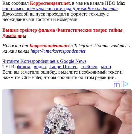
Как сообщал
Корреспондент.net
, в мае на канале HBO Max
состоялась премьера спецэпизода
Друзья:Воссоединение
.
Двухчасовой выпуск проходил в формате ток-шоу с
неожиданными гостями и номерами.
Вышел трейлер фильма Фантастические твари: тайны
Дамблдора
Новости от
Корреспондент.net
в Telegram. Подписывайтесь
на наш канал
https://t.me/korrespondentnet
Читайте Korrespondent.net в Google News
ТЕГИ:
фильм
,
видео
,
Гарри Поттер
,
трейлер
,
кино
Если вы заметили ошибку, выделите необходимый текст и
нажмите Ctrl+Enter, чтобы сообщить об этом редакции.