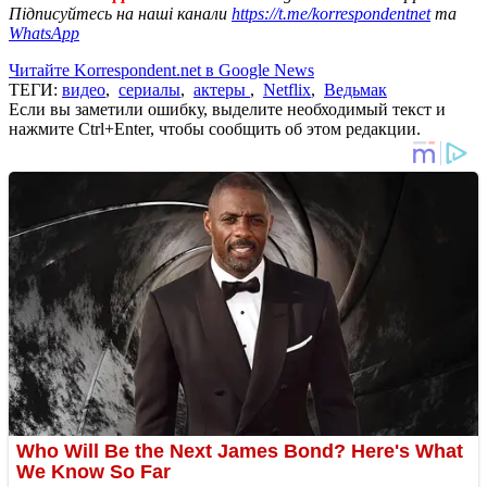
Підписуйтесь на наші канали
https://t.me/korrespondentnet
та
WhatsApp
Читайте Korrespondent.net в Google News
ТЕГИ:
видео
,
сериалы
,
актеры
,
Netflix
,
Ведьмак
Если вы заметили ошибку, выделите необходимый текст и
нажмите Ctrl+Enter, чтобы сообщить об этом редакции.