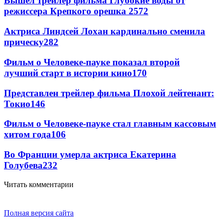
Вышел трейлер фильма Глубокие воды от
режиссера Крепкого орешка 2
572
Актриса Линдсей Лохан кардинально сменила
прическу
282
Фильм о Человеке-пауке показал второй
лучший старт в истории кино
170
Представлен трейлер фильма Плохой лейтенант:
Токио
146
Фильм о Человеке-пауке стал главным кассовым
хитом года
106
Во Франции умерла актриса Екатерина
Голубева
23
2
Читать комментарии
Полная версия сайта