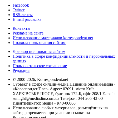
Facebook
Twitter
RSS-ленты
E-mail рассылка
Контакты
Реклама на сайте
Использование материалов korrespondent.net
Правила пользования сайтом
Договор пользования сайтом
Политика в сфере конфиденциальности и персональных
данных
Пользовательское соглашение
Редакция
© 2000-2026, Korrespondent.net
Субъект в сфере онлайн-медиа Название онлайн-медиа -
«КореспонденТ.net» Адрес: 02091, місто Київ,
ХАРКІВСЬКЕ ШОСЕ, будинок 172-Б, офіс 208/1 E-mail:
sunlight@mediadim.com.ua
Телефон: 044-205-43-00
Идентификатор медиа - R40-06068
Использование любых материалов, размещённых на
сайте, разрешается при условии ссылки на
Корреспондент.net.