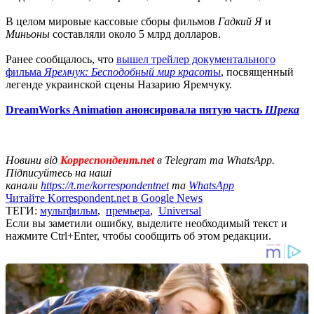
В целом мировые кассовые сборы фильмов
Гадкий Я
и
Миньоны
составляли около 5 млрд долларов.
Ранее сообщалось, что
вышел трейлер документального
фильма
Яремчук: Бесподобный мир красоты
, посвященный
легенде украинской сцены Назарию Яремчуку.
DreamWorks Animation анонсировала пятую часть
Шрека
Новини від
Корреспондент.net
в Telegram та WhatsApp.
Підписуйтесь на наші
канали
https://t.me/korrespondentnet
та
WhatsApp
Читайте Korrespondent.net в Google News
ТЕГИ:
мультфильм
,
премьера
,
Universal
Если вы заметили ошибку, выделите необходимый текст и
нажмите Ctrl+Enter, чтобы сообщить об этом редакции.