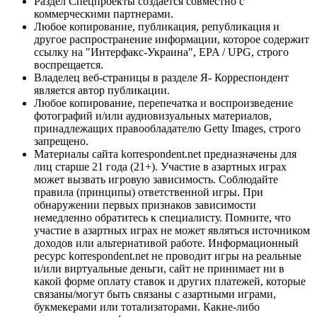
Раздел Спецпроекты создается совместно с
коммерческими партнерами.
Любое копирование, публикация, републикация и
другое распространение информации, которое содержит
ссылку на "Интерфакс-Украина", EPA / UPG, строго
воспрещается.
Владелец веб-страницы в разделе Я- Корреспондент
является автор публикации.
Любое копирование, перепечатка и воспроизведение
фотографий и/или аудиовизуальных материалов,
принадлежащих правообладателю Getty Images, строго
запрещено.
Материалы сайта korrespondent.net предназначены для
лиц старше 21 года (21+). Участие в азартных играх
может вызвать игровую зависимость. Соблюдайте
правила (принципы) ответственной игры. При
обнаружении первых признаков зависимости
немедленно обратитесь к специалисту. Помните, что
участие в азартных играх не может являться источником
доходов или альтернативой работе. Информационный
ресурс korrespondent.net не проводит игры на реальные
и/или виртуальные деньги, сайт не принимает ни в
какой форме оплату ставок и других платежей, которые
связаны/могут быть связаны с азартными играми,
букмекерами или тотализаторами. Какие-либо