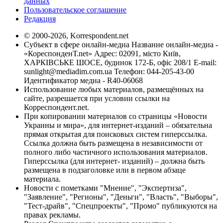
данных
Пользовательское соглашение
Редакция
© 2000-2026, Korrespondent.net
Субъект в сфере онлайн-медиа Название онлайн-медиа -
«КореспонденТ.net» Адрес: 02091, місто Київ,
ХАРКІВСЬКЕ ШОСЕ, будинок 172-Б, офіс 208/1 E-mail:
sunlight@mediadim.com.ua
Телефон: 044-205-43-00
Идентификатор медиа - R40-06068
Использование любых материалов, размещённых на
сайте, разрешается при условии ссылки на
Корреспондент.net.
При копировании материалов со страницы «Новости
Украины и мира», для интернет-изданий – обязательна
прямая открытая для поисковых систем гиперссылка.
Ссылка должна быть размещена в независимости от
полного либо частичного использования материалов.
Гиперссылка (для интернет- изданий) – должна быть
размещена в подзаголовке или в первом абзаце
материала.
Новости с пометками "Мнение", "Экспертиза",
"Заявление", "Регионы", "Деньги", "Власть", "Выборы",
"Тест-драйв", "Спецпроекты", "Промо" публикуются на
правах рекламы.