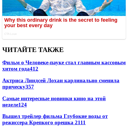
ЧИТАЙТЕ ТАКЖЕ
Фильм о Человеке-пауке стал главным кассовым
хитом года
412
Актриса Линдсей Лохан кардинально сменила
прическу
357
Самые интересные новинки кино на этой
неделе
124
Вышел трейлер фильма Глубокие воды от
режиссера Крепкого орешка 2
111