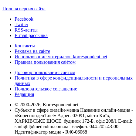
Полная версия сайта
Facebook
Twitter
RSS-ленты
E-mail рассылка
Контакты
Реклама на сайте
Использование материалов korrespondent.net
Правила пользования сайтом
Договор пользования сайтом
Политика в сфере конфиденциальности и персональных
данных
Пользовательское соглашение
Редакция
© 2000-2026, Korrespondent.net
Субъект в сфере онлайн-медиа Название онлайн-медиа -
«КореспонденТ.net» Адрес: 02091, місто Київ,
ХАРКІВСЬКЕ ШОСЕ, будинок 172-Б, офіс 208/1 E-mail:
sunlight@mediadim.com.ua
Телефон: 044-205-43-00
Идентификатор медиа - R40-06068