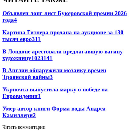
Объявлен лонг-лист Букеровской премии 2026
года
4
Картина Гитлера продана на аукционе за 130
тысяч евро
3
11
В Лондоне арестовали предлагавшую вагину
художницу
102
3
141
В Англии обнаружили мозаику времен
Троянской войны
3
Укрпочта выпустила марку о победе на
Евровидении
3
Умер автор книги Форма воды Андреа
Камиллери
2
Читать комментарии