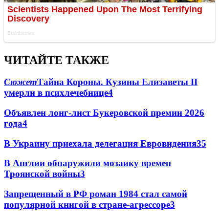
ЧИТАЙТЕ ТАКЖЕ
Сюжет
Тайна Короны. Кузины Елизаветы II
умерли в психлечебнице
4
Объявлен лонг-лист Букеровской премии 2026
года
4
В Украину приехала делегация Евровидения
3
5
В Англии обнаружили мозаику времен
Троянской войны
3
Запрещенный в РФ роман 1984 стал самой
популярной книгой в стране-агрессоре
3