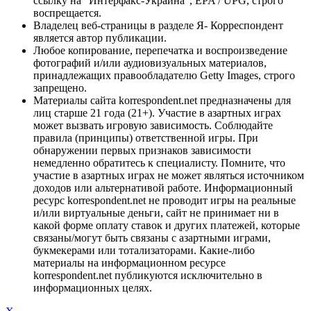
ссылку на "Интерфакс-Украина", EPA / UPG, строго
воспрещается.
Владелец веб-страницы в разделе Я- Корреспондент
является автор публикации.
Любое копирование, перепечатка и воспроизведение
фотографий и/или аудиовизуальных материалов,
принадлежащих правообладателю Getty Images, строго
запрещено.
Материалы сайта korrespondent.net предназначены для
лиц старше 21 года (21+). Участие в азартных играх
может вызвать игровую зависимость. Соблюдайте
правила (принципы) ответственной игры. При
обнаружении первых признаков зависимости
немедленно обратитесь к специалисту. Помните, что
участие в азартных играх не может являться источником
доходов или альтернативой работе. Информационный
ресурс korrespondent.net не проводит игры на реальные
и/или виртуальные деньги, сайт не принимает ни в
какой форме оплату ставок и других платежей, которые
связаны/могут быть связаны с азартными играми,
букмекерами или тотализаторами. Какие-либо
материалы на информационном ресурсе
korrespondent.net публикуются исключительно в
информационных целях.