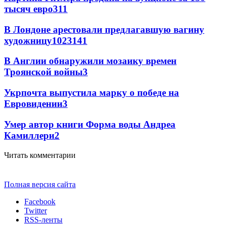
тысяч евро
3
11
В Лондоне арестовали предлагавшую вагину
художницу
102
3
141
В Англии обнаружили мозаику времен
Троянской войны
3
Укрпочта выпустила марку о победе на
Евровидении
3
Умер автор книги Форма воды Андреа
Камиллери
2
Читать комментарии
Полная версия сайта
Facebook
Twitter
RSS-ленты