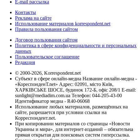
E-mail рассылка
Контакты
Реклама на сайте
Использование материалов korrespondent.net
Правила пользования сайтом
Договор пользования сайтом
Политика в сфере конфиденциальности и персональных
данных
Пользовательское соглашение
Редакция
© 2000-2026, Korrespondent.net
Субъект в сфере онлайн-медиа Название онлайн-медиа -
«КореспонденТ.net» Адрес: 02091, місто Київ,
ХАРКІВСЬКЕ ШОСЕ, будинок 172-Б, офіс 208/1 E-mail:
sunlight@mediadim.com.ua
Телефон: 044-205-43-00
Идентификатор медиа - R40-06068
Использование любых материалов, размещённых на
сайте, разрешается при условии ссылки на
Корреспондент.net.
При копировании материалов со страницы «Новости
Украины и мира», для интернет-изданий – обязательна
прямая открытая для поисковых систем гиперссылка.