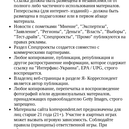
Ссылка должна быть размещена в независимости от
полного либо частичного использования материалов.
Гиперссылка (для интернет- изданий) – должна быть
размещена в подзаголовке или в первом абзаце
материала.
Новости с пометками "Мнение", "Экспертиза",
"Заявление", "Регионы", "Деньги", "Власть", "Выборы",
"Тест-драйв", "Спецпроекты", "Промо" публикуются на
правах рекламы.
Раздел Спецпроекты создается совместно с
коммерческими партнерами.
Любое копирование, публикация, републикация и
другое распространение информации, которое содержит
ссылку на "Интерфакс-Украина", EPA / UPG, строго
воспрещается.
Владелец веб-страницы в разделе Я- Корреспондент
является автор публикации.
Любое копирование, перепечатка и воспроизведение
фотографий и/или аудиовизуальных материалов,
принадлежащих правообладателю Getty Images, строго
запрещено.
Материалы сайта korrespondent.net предназначены для
лиц старше 21 года (21+). Участие в азартных играх
может вызвать игровую зависимость. Соблюдайте
правила (принципы) ответственной игры. При