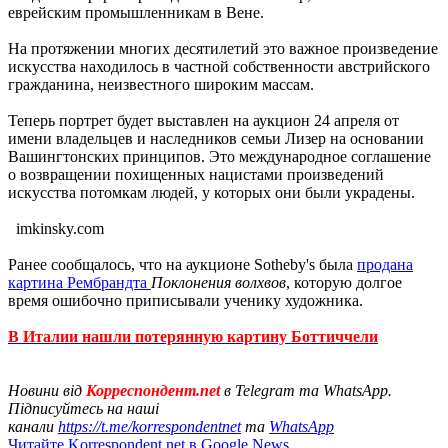
еврейским промышленникам в Вене.
На протяжении многих десятилетий это важное произведение
искусства находилось в частной собственности австрийского
гражданина, неизвестного широким массам.
Теперь портрет будет выставлен на аукцион 24 апреля от
имени владельцев и наследников семьи Лизер на основании
Вашингтонских принципов. Это международное соглашение
о возвращении похищенных нацистами произведений
искусства потомкам людей, у которых они были украдены.
imkinsky.com
Ранее сообщалось, что на аукционе Sotheby's была
продана
картина Рембрандта
Поклонения волхвов
, которую долгое
время ошибочно приписывали ученику художника.
В Италии нашли потерянную картину Боттиччели
Новини від
Корреспондент.net
в Telegram та WhatsApp.
Підписуйтесь на наші
канали
https://t.me/korrespondentnet
та
WhatsApp
Читайте Korrespondent.net в Google News