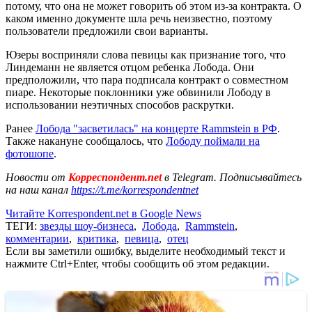
потому, что она не может говорить об этом из-за контракта. О
каком именно документе шла речь неизвестно, поэтому
пользователи предложили свои варианты.
Юзеры восприняли слова певицы как признание того, что
Линдеманн не является отцом ребенка Лобода. Они
предположили, что пара подписала контракт о совместном
пиаре. Некоторые поклонники уже обвинили Лободу в
использовании неэтичных способов раскрутки.
Ранее
Лобода "засветилась" на концерте Rammstein в РФ
.
Также накануне сообщалось, что
Лободу поймали на
фотошопе
.
Новости от
Корреспондент.net
в Telegram. Подписывайтесь
на наш канал
https://t.me/korrespondentnet
Читайте Korrespondent.net в Google News
ТЕГИ:
звезды шоу-бизнеса
,
Лобода
,
Rammstein
,
комментарии
,
критика
,
певица
,
отец
Если вы заметили ошибку, выделите необходимый текст и
нажмите Ctrl+Enter, чтобы сообщить об этом редакции.