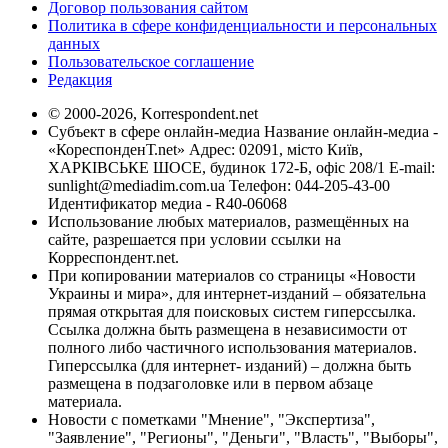
Договор пользования сайтом
Политика в сфере конфиденциальности и персональных
данных
Пользовательское соглашение
Редакция
© 2000-2026, Korrespondent.net
Субъект в сфере онлайн-медиа Название онлайн-медиа -
«КореспонденТ.net» Адрес: 02091, місто Київ,
ХАРКІВСЬКЕ ШОСЕ, будинок 172-Б, офіс 208/1 E-mail:
sunlight@mediadim.com.ua
Телефон: 044-205-43-00
Идентификатор медиа - R40-06068
Использование любых материалов, размещённых на
сайте, разрешается при условии ссылки на
Корреспондент.net.
При копировании материалов со страницы «Новости
Украины и мира», для интернет-изданий – обязательна
прямая открытая для поисковых систем гиперссылка.
Ссылка должна быть размещена в независимости от
полного либо частичного использования материалов.
Гиперссылка (для интернет- изданий) – должна быть
размещена в подзаголовке или в первом абзаце
материала.
Новости с пометками "Мнение", "Экспертиза",
"Заявление", "Регионы", "Деньги", "Власть", "Выборы",