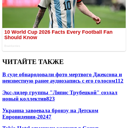
ЧИТАЙТЕ ТАКЖЕ
В суде обнародовали фото мертвого Джексона и
неизвестную ранее аудиозапись с его голосом
11
2
Экс-лидер группы "Ляпис Трубецкой" создал
новый коллектив
8
23
Украина завоевала бронзу на Детском
Евровидении-2024
7