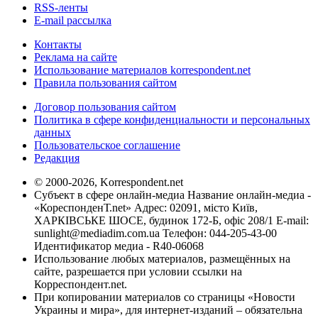
RSS-ленты
E-mail рассылка
Контакты
Реклама на сайте
Использование материалов korrespondent.net
Правила пользования сайтом
Договор пользования сайтом
Политика в сфере конфиденциальности и персональных
данных
Пользовательское соглашение
Редакция
© 2000-2026, Korrespondent.net
Субъект в сфере онлайн-медиа Название онлайн-медиа -
«КореспонденТ.net» Адрес: 02091, місто Київ,
ХАРКІВСЬКЕ ШОСЕ, будинок 172-Б, офіс 208/1 E-mail:
sunlight@mediadim.com.ua
Телефон: 044-205-43-00
Идентификатор медиа - R40-06068
Использование любых материалов, размещённых на
сайте, разрешается при условии ссылки на
Корреспондент.net.
При копировании материалов со страницы «Новости
Украины и мира», для интернет-изданий – обязательна