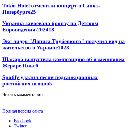
Tokio Hotel отменили концерт в Санкт-
Петербурге
25
Украина завоевала бронзу на Детском
Евровидении-2024
18
Экс-лидер "Ляписа Трубецкого" получил вид на
жительство в Украине
10
28
Шакира выпустила композицию об изменившем
Жераре Пике
6
Spotify удалил песни подсанкционных
российских певцов
5
Читать комментарии
Полная версия сайта
Facebook
Twitter