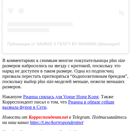
Публикация от SAVAGE X FENTY BY RIHANNA (@savagexfenty)
В комментариях к снимкам многие покупательницы plus size
размеров набросились на звезду с критикой, поскольку это
наряд не доступен в таком размере. Одна из подписчиц
призвала перестать притворяться “бодипозитивным брендом”,
поскольку выбор plus size-моделей меньше, нежели меньших
размеров.
Накануне
Рианна снялась для Vogue Hong Kong
. Также
Корреспондент писал о том, что
Рианна в образе гейши
вызвала фурор в Сети
.
Новости от
Корреспондент.net
в Telegram. Подписывайтесь
на наш канал
https://t.me/korrespondentnet