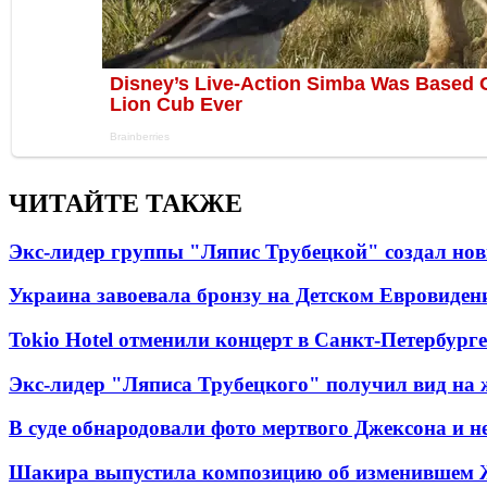
ЧИТАЙТЕ ТАКЖЕ
Экс-лидер группы "Ляпис Трубецкой" создал но
Украина завоевала бронзу на Детском Евровиден
Tokio Hotel отменили концерт в Санкт-Петербурге
Экс-лидер "Ляписа Трубецкого" получил вид на 
В суде обнародовали фото мертвого Джексона и не
Шакира выпустила композицию об изменившем 