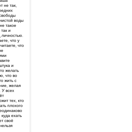
ваша
т не так,
редних
 свободы
 чистой воды
не такое
 так и
 личностью.
ете, что у
читаете, что
не
тими
авите
штука и
уто желать
ю, что во
то жить с
ние, желая
 У всех
ёт
жит тех, кто
лать плохого
неодинаково
 куда ехать
ет своё
 нельзя