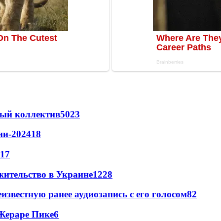
вый коллектив
50
23
ии-2024
18
17
жительство в Украине
12
28
известную ранее аудиозапись с его голосом
8
2
Жераре Пике
6