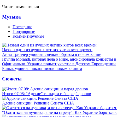
Читать комментарии
Музыка
Последние
Популярные
Комментируемые
Назван один из лучших летних хитов всех времен
Анна Тринчер удивила смелым образом в новом клипе
Группа Morandi, которая пела о мире, анонсировала концерты 
Официально. Украина примет участие в Детском Евровидении
Билык удивила поклонников новым клипом
Сюжеты
Итоги 07.08: "Адские" санкции и "парад" дронов
Адские санкции. Решение Сената США
"Охотиться на лучника, а не на стрелу". Как Украине бороться 