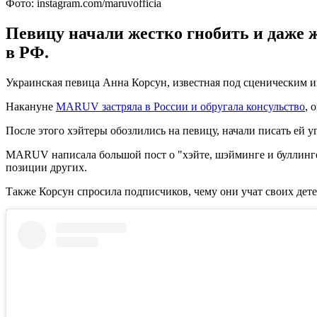
Фото: instagram.com/maruvofficia
Певицу начали жестко гнобить и даже ж
в РФ.
Украинская певица Анна Корсун, известная под сценическим им
Накануне
MARUV застряла в России и обругала консульство
, 
После этого хэйтеры обозлились на певицу, начали писать ей 
MARUV написала большой пост о "хэйте, шэйминге и буллинге"
позиции других.
Также Корсун спросила подписчиков, чему они учат своих дете