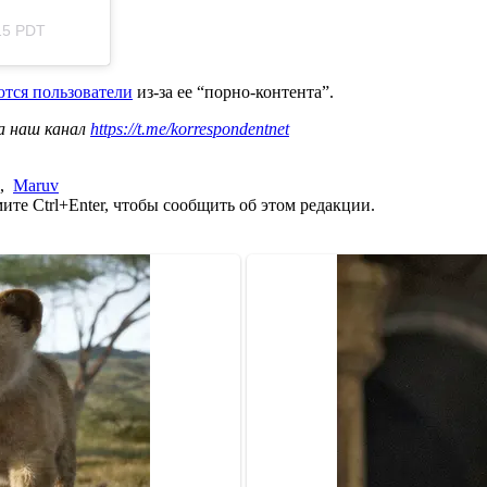
15 PDT
тся пользователи
из-за ее “порно-контента”.
а наш канал
https://t.me/korrespondentnet
,
Maruv
те Ctrl+Enter, чтобы сообщить об этом редакции.