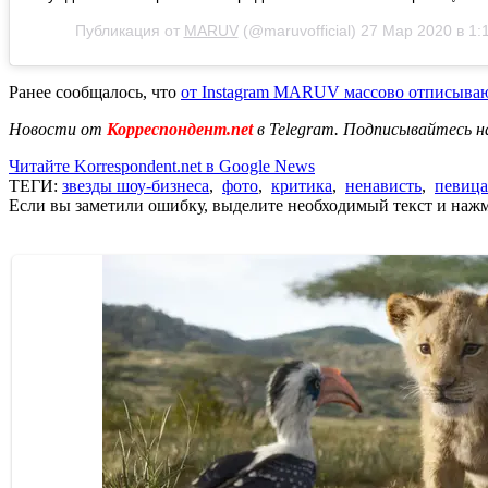
Публикация от
MARUV
(@maruvofficial)
27 Мар 2020 в 1:
Ранее сообщалось, что
от Instagram MARUV массово отписываю
Новости от
Корреспондент.net
в Telegram. Подписывайтесь н
Читайте Korrespondent.net в Google News
ТЕГИ:
звезды шоу-бизнеса
,
фото
,
критика
,
ненависть
,
певица
Если вы заметили ошибку, выделите необходимый текст и нажми