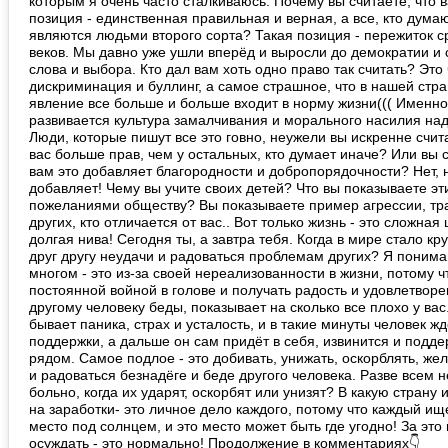
которым я очень часто сталкиваюсь. Почему вы считаете, что 
позиция - единственная правильная и верная, а все, кто думаю
являются людьми второго сорта? Такая позиция - пережиток с
веков. Мы давно уже ушли вперёд и выросли до демократии и
слова и выбора. Кто дал вам хоть одно право так считать? Это
дискриминация и буллинг, а самое страшное, что в нашей стра
явление все больше и больше входит в норму жизни((( Именно
развивается культура замалчивания и морального насилия над
Люди, которые пишут все это говно, неужели вы искренне счита
вас больше прав, чем у остальных, кто думает иначе? Или вы с
вам это добавляет благородности и добропорядочности? Нет, 
добавляет! Чему вы учите своих детей? Что вы показываете э
пожеланиями обществу? Вы показываете пример агрессии, тр
других, кто отличается от вас.. Вот только жизнь - это сложная 
долгая нива! Сегодня ты, а завтра тебя. Когда в мире стало кр
друг другу неудачи и радоваться проблемам других? Я понима
многом - это из-за своей нереализованности в жизни, потому ч
постоянной войной в голове и получать радость и удовлетворе
другому человеку беды, показывает на сколько все плохо у вас.
бывает паника, страх и усталость, и в такие минуты человек жд
поддержки, а дальше он сам придёт в себя, извинится и поддер
рядом. Самое подлое - это добивать, унижать, оскорблять, же
и радоваться безнадёге и беде другого человека. Разве всем 
больно, когда их ударят, оскорбят или унизят? В какую страну и
на заработки- это личное дело каждого, потому что каждый ищ
место под солнцем, и это место может быть где угодно! За это
осуждать - это нормально! Продолжение в комментариях👇