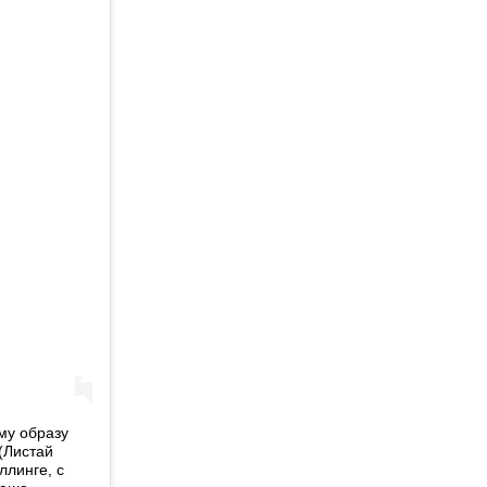
му образу
(Листай
ллинге, с