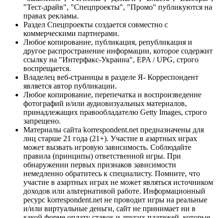
"Тест-драйв", "Спецпроекты", "Промо" публикуются на
правах рекламы.
Раздел Спецпроекты создается совместно с
коммерческими партнерами.
Любое копирование, публикация, републикация и
другое распространение информации, которое содержит
ссылку на "Интерфакс-Украина", EPA / UPG, строго
воспрещается.
Владелец веб-страницы в разделе Я- Корреспондент
является автор публикации.
Любое копирование, перепечатка и воспроизведение
фотографий и/или аудиовизуальных материалов,
принадлежащих правообладателю Getty Images, строго
запрещено.
Материалы сайта korrespondent.net предназначены для
лиц старше 21 года (21+). Участие в азартных играх
может вызвать игровую зависимость. Соблюдайте
правила (принципы) ответственной игры. При
обнаружении первых признаков зависимости
немедленно обратитесь к специалисту. Помните, что
участие в азартных играх не может являться источником
доходов или альтернативой работе. Информационный
ресурс korrespondent.net не проводит игры на реальные
и/или виртуальные деньги, сайт не принимает ни в
какой форме оплату ставок и других платежей, которые