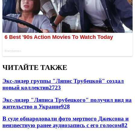
ЧИТАЙТЕ ТАКЖЕ
Экс-лидер группы "Ляпис Трубецкой" создал
новый коллектив
27
23
Экс-лидер "Ляписа Трубецкого" получил вид на
жительство в Украине
9
28
В суде обнародовали фото мертвого Джексона и
неизвестную ранее аудиозапись с его голосом
8
2