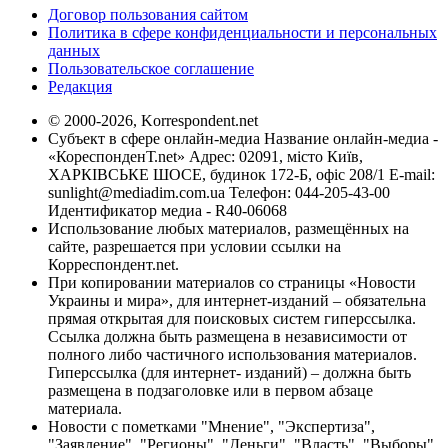
Договор пользования сайтом
Политика в сфере конфиденциальности и персональных
данных
Пользовательское соглашение
Редакция
© 2000-2026, Korrespondent.net
Субъект в сфере онлайн-медиа Название онлайн-медиа -
«КореспонденТ.net» Адрес: 02091, місто Київ,
ХАРКІВСЬКЕ ШОСЕ, будинок 172-Б, офіс 208/1 E-mail:
sunlight@mediadim.com.ua
Телефон: 044-205-43-00
Идентификатор медиа - R40-06068
Использование любых материалов, размещённых на
сайте, разрешается при условии ссылки на
Корреспондент.net.
При копировании материалов со страницы «Новости
Украины и мира», для интернет-изданий – обязательна
прямая открытая для поисковых систем гиперссылка.
Ссылка должна быть размещена в независимости от
полного либо частичного использования материалов.
Гиперссылка (для интернет- изданий) – должна быть
размещена в подзаголовке или в первом абзаце
материала.
Новости с пометками "Мнение", "Экспертиза",
"Заявление", "Регионы", "Деньги", "Власть", "Выборы",