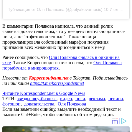
Публикация от Оля Полякова (@polyakovamusic)
10 Июл 2020 в 6:20 PDT
В комментарии Полякова написала, что данный ролик
является доказательством, что у нее действительно длинные
ноги, а не "отфотошопленные". Также певица
прорекламировала собственный марафон похудения,
пригласив всех желающих присоединиться к нему.
Ранее сообщалось, что
Оля Полякова снялась в бикини на
яхте
. Также Корреспондент писал о том, что
Оля Полякова
порыбачила в микрошортах
.
Новости от
Корреспондент.net
в Telegram. Подписывайтесь
на наш канал
https://t.me/korrespondentnet
Читайте Korrespondent.net в Google News
ТЕГИ:
звезды шоу-бизнеса
,
видео
,
ноги
,
реклама
,
певица
,
фотошоп
,
доказательства
,
Оля Полякова
Если вы заметили ошибку, выделите необходимый текст и
нажмите Ctrl+Enter, чтобы сообщить об этом редакции.