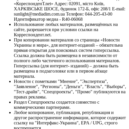
«КореспонденТ.net» Адрес: 02091, місто Київ,
ХАРКІВСЬКЕ ШОСЕ, будинок 172-Б, офіс 208/1 E-mail:
sunlight@mediadim.com.ua
Телефон: 044-205-43-00
Идентификатор медиа - R40-06068
Использование любых материалов, размещённых на
сайте, разрешается при условии ссылки на
Корреспондент.net.
При копировании материалов со страницы «Новости
Украины и мира», для интернет-изданий – обязательна
прямая открытая для поисковых систем гиперссылка.
Ссылка должна быть размещена в независимости от
полного либо частичного использования материалов.
Гиперссылка (для интернет- изданий) – должна быть
размещена в подзаголовке или в первом абзаце
материала.
Новости с пометками "Мнение", "Экспертиза",
"Заявление", "Регионы", "Деньги", "Власть", "Выборы",
"Тест-драйв", "Спецпроекты", "Промо" публикуются на
правах рекламы.
Раздел Спецпроекты создается совместно с
коммерческими партнерами.
Любое копирование, публикация, републикация и
другое распространение информации, которое содержит
ссылку на "Интерфакс-Украина", EPA / UPG, строго
воспрещается.