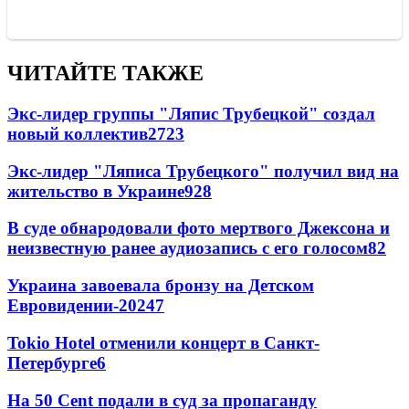
ЧИТАЙТЕ ТАКЖЕ
Экс-лидер группы "Ляпис Трубецкой" создал
новый коллектив
27
23
Экс-лидер "Ляписа Трубецкого" получил вид на
жительство в Украине
9
28
В суде обнародовали фото мертвого Джексона и
неизвестную ранее аудиозапись с его голосом
8
2
Украина завоевала бронзу на Детском
Евровидении-2024
7
Tokio Hotel отменили концерт в Санкт-
Петербурге
6
На 50 Cent подали в суд за пропаганду