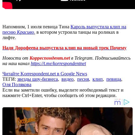
Напомним, 1 июля певица Тина
Кароль выпустила клип на
песню
Красиво
,
в котором устроила танцы на роликах в
лифте.
Надя Дорофеева выпустила клип на новый трек Почему
Новости от
Корреспондент.net
в Telegram. Подписывайтесь
на наш канал
https://t.me/korrespondentnet
Читайте Korrespondent.net в Google News
ТЕГИ:
звезды шоу-бизнеса
,
видео
,
песня
,
клип
,
певица
,
Оля Полякова
Если вы заметили ошибку, выделите необходимый текст и
нажмите Ctrl+Enter, чтобы сообщить об этом редакции.