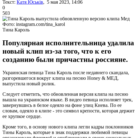
Текст:
Катя Юськів
, 5 мая 2023, 14:06
0
503
Фото: instagram.com/tina_karol
Тина Кароль
Популярная исполнительница удалила
новый клип из-за того, что к его
созданию были причастны россияне.
Украинская певица Тина Кароль после недавнего скандала,
разгоревшегося вокруг клипа на песню Honey & МЕД,
выпустила новый ролик.
Следует отметить, что обновленная версия клипа на песню
вышла на украинском языке. В видео певица исполняет трек,
завернувшись в белое одеяло на фоне улиц Киева. По ее
словам, одеяло в клипе - это символ крепости, которая держит
ее хрупкое сердце.
Кроме того, в основу нового клипа легли кадры поклонников
Тины Кароль, которые в знак поддержки любимой певицы
организовали флешмоб и опубликовали в своих социальных