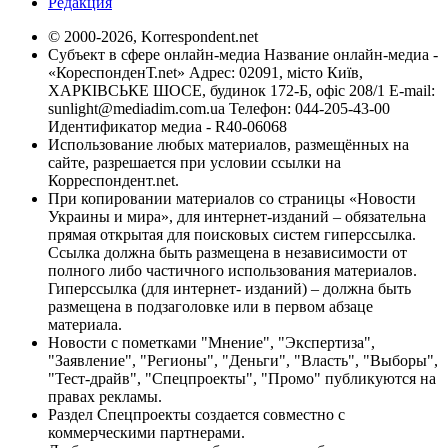
Редакция
© 2000-2026, Korrespondent.net
Субъект в сфере онлайн-медиа Название онлайн-медиа -
«КореспонденТ.net» Адрес: 02091, місто Київ,
ХАРКІВСЬКЕ ШОСЕ, будинок 172-Б, офіс 208/1 E-mail:
sunlight@mediadim.com.ua
Телефон: 044-205-43-00
Идентификатор медиа - R40-06068
Использование любых материалов, размещённых на
сайте, разрешается при условии ссылки на
Корреспондент.net.
При копировании материалов со страницы «Новости
Украины и мира», для интернет-изданий – обязательна
прямая открытая для поисковых систем гиперссылка.
Ссылка должна быть размещена в независимости от
полного либо частичного использования материалов.
Гиперссылка (для интернет- изданий) – должна быть
размещена в подзаголовке или в первом абзаце
материала.
Новости с пометками "Мнение", "Экспертиза",
"Заявление", "Регионы", "Деньги", "Власть", "Выборы",
"Тест-драйв", "Спецпроекты", "Промо" публикуются на
правах рекламы.
Раздел Спецпроекты создается совместно с
коммерческими партнерами.