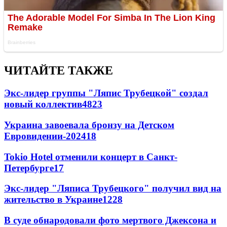
ЧИТАЙТЕ ТАКЖЕ
Экс-лидер группы "Ляпис Трубецкой" создал
новый коллектив
48
23
Украина завоевала бронзу на Детском
Евровидении-2024
18
Tokio Hotel отменили концерт в Санкт-
Петербурге
17
Экс-лидер "Ляписа Трубецкого" получил вид на
жительство в Украине
12
28
В суде обнародовали фото мертвого Джексона и