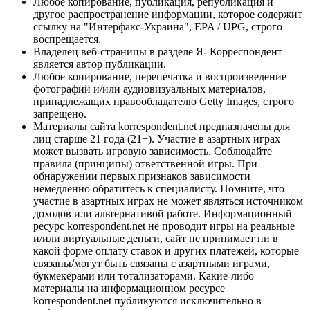
Любое копирование, публикация, републикация и
другое распространение информации, которое содержит
ссылку на "Интерфакс-Украина", EPA / UPG, строго
воспрещается.
Владелец веб-страницы в разделе Я- Корреспондент
является автор публикации.
Любое копирование, перепечатка и воспроизведение
фотографий и/или аудиовизуальных материалов,
принадлежащих правообладателю Getty Images, строго
запрещено.
Материалы сайта korrespondent.net предназначены для
лиц старше 21 года (21+). Участие в азартных играх
может вызвать игровую зависимость. Соблюдайте
правила (принципы) ответственной игры. При
обнаружении первых признаков зависимости
немедленно обратитесь к специалисту. Помните, что
участие в азартных играх не может являться источником
доходов или альтернативой работе. Информационный
ресурс korrespondent.net не проводит игры на реальные
и/или виртуальные деньги, сайт не принимает ни в
какой форме оплату ставок и других платежей, которые
связаны/могут быть связаны с азартными играми,
букмекерами или тотализаторами. Какие-либо
материалы на информационном ресурсе
korrespondent.net публикуются исключительно в