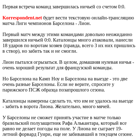
Первая встреча команд завершилась ничьей со счетом 0:0.
Korrespondent.net
будет вести текстовую онлайн-трансляцию
матча Лиги чемпионов Барселона - Лион.
Первый матч между этими командами довольно неожиданно
завершился ничьей 0:0. Каталонцы много атаковали, нанесли
18 ударов по воротам хозяев (правда, всего 3 их них пришлись
в створ), но забить так и не смогли.
Лион пытался огрызаться. В целом, домашняя нулевая ничья -
очень хороший результат для французской команды.
Но Барселона на Камп Ноу и Барселона на выезде - это две
очень разные Барселоны. Если не верите, спросите у
парижского ПСЖ образца позапрошлого сезона.
Каталонцы намерены сделать то, что им не удалось на выезде
- забить в ворота Лиона. Желательно, много мячей.
У Барселоны не сможет принять участие в матче только
бразильский полузащитник Рафа Алькантара, который все
равно не делает погоды на поле. У Лиона не сыграет 19-
летний форвард Гуири, еще не забивавший в текущем сезоне.