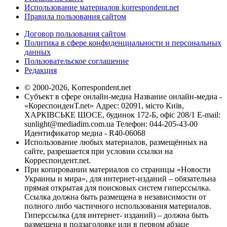
Использование материалов korrespondent.net
Правила пользования сайтом
Договор пользования сайтом
Политика в сфере конфиденциальности и персональных
данных
Пользовательское соглашение
Редакция
© 2000-2026, Korrespondent.net
Субъект в сфере онлайн-медиа Название онлайн-медиа -
«КореспонденТ.net» Адрес: 02091, місто Київ,
ХАРКІВСЬКЕ ШОСЕ, будинок 172-Б, офіс 208/1 E-mail:
sunlight@mediadim.com.ua
Телефон: 044-205-43-00
Идентификатор медиа - R40-06068
Использование любых материалов, размещённых на
сайте, разрешается при условии ссылки на
Корреспондент.net.
При копировании материалов со страницы «Новости
Украины и мира», для интернет-изданий – обязательна
прямая открытая для поисковых систем гиперссылка.
Ссылка должна быть размещена в независимости от
полного либо частичного использования материалов.
Гиперссылка (для интернет- изданий) – должна быть
размещена в подзаголовке или в первом абзаце