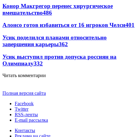
Конор Макгрегор перенес хирургическое
вмешательство
486
Алонсо готов избавиться от 16 игроков Челси
401
Усик поделился планами относительно
завершения карьеры
362
Усик выступил против допуска россиян на
Олимпиаду
332
Читать комментарии
Полная версия сайта
Facebook
Twitter
RSS-ленты
E-mail рассылка
Контакты
Реклама на сайте