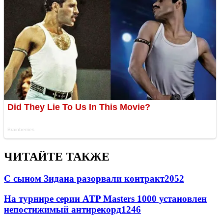
ЧИТАЙТЕ ТАКЖЕ
С сыном Зидана разорвали контракт
2052
На турнире серии ATP Masters 1000 установлен
непостижимый антирекорд
1246