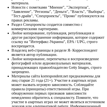
материала.
Новости с пометками "Мнение", "Экспертиза",
"Заявление", "Регионы", "Деньги", "Власть", "Выборы",
"Тест-драйв", "Спецпроекты", "Промо" публикуются на
правах рекламы.
Раздел Спецпроекты создается совместно с
коммерческими партнерами.
Любое копирование, публикация, републикация и
другое распространение информации, которое содержит
ссылку на "Интерфакс-Украина", EPA / UPG, строго
воспрещается.
Владелец веб-страницы в разделе Я- Корреспондент
является автор публикации.
Любое копирование, перепечатка и воспроизведение
фотографий и/или аудиовизуальных материалов,
принадлежащих правообладателю Getty Images, строго
запрещено.
Материалы сайта korrespondent.net предназначены для
лиц старше 21 года (21+). Участие в азартных играх
может вызвать игровую зависимость. Соблюдайте
правила (принципы) ответственной игры. При
обнаружении первых признаков зависимости
немедленно обратитесь к специалисту. Помните, что
участие в азартных играх не может являться источником
доходов или альтернативой работе. Информационный