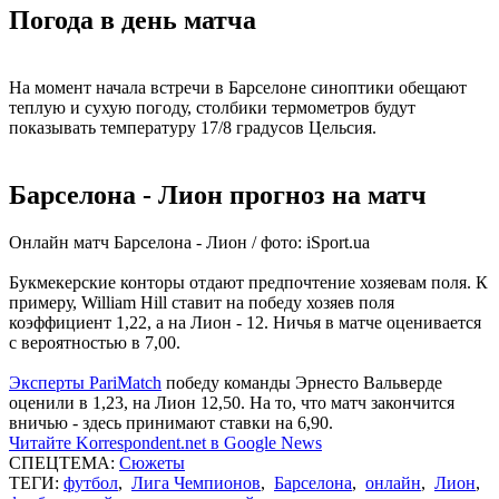
Погода в день матча
На момент начала встречи в Барселоне синоптики обещают
теплую и сухую погоду, столбики термометров будут
показывать температуру 17/8 градусов Цельсия.
Барселона - Лион прогноз на матч
Онлайн матч Барселона - Лион / фото: iSport.ua
Букмекерские конторы отдают предпочтение хозяевам поля. К
примеру, William Hill ставит на победу хозяев поля
коэффициент 1,22, а на Лион - 12. Ничья в матче оценивается
с вероятностью в 7,00.
Эксперты PariMatch
победу команды Эрнесто Вальверде
оценили в 1,23, на Лион 12,50. На то, что матч закончится
вничью - здесь принимают ставки на 6,90.
Читайте Korrespondent.net в Google News
СПЕЦТЕМА:
Сюжеты
ТЕГИ:
футбол
,
Лига Чемпионов
,
Барселона
,
онлайн
,
Лион
,