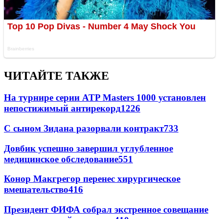
ЧИТАЙТЕ ТАКЖЕ
На турнире серии ATP Masters 1000 установлен
непостижимый антирекорд
1226
С сыном Зидана разорвали контракт
733
Довбик успешно завершил углубленное
медицинское обследование
551
Конор Макгрегор перенес хирургическое
вмешательство
416
Президент ФИФА собрал экстренное совещание