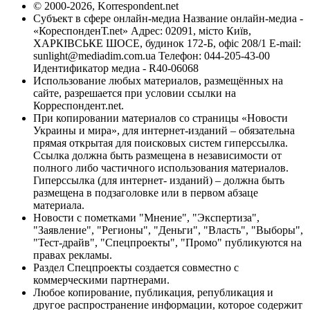
© 2000-2026, Korrespondent.net
Субъект в сфере онлайн-медиа Название онлайн-медиа -
«КореспонденТ.net» Адрес: 02091, місто Київ,
ХАРКІВСЬКЕ ШОСЕ, будинок 172-Б, офіс 208/1 E-mail:
sunlight@mediadim.com.ua
Телефон: 044-205-43-00
Идентификатор медиа - R40-06068
Использование любых материалов, размещённых на
сайте, разрешается при условии ссылки на
Корреспондент.net.
При копировании материалов со страницы «Новости
Украины и мира», для интернет-изданий – обязательна
прямая открытая для поисковых систем гиперссылка.
Ссылка должна быть размещена в независимости от
полного либо частичного использования материалов.
Гиперссылка (для интернет- изданий) – должна быть
размещена в подзаголовке или в первом абзаце
материала.
Новости с пометками "Мнение", "Экспертиза",
"Заявление", "Регионы", "Деньги", "Власть", "Выборы",
"Тест-драйв", "Спецпроекты", "Промо" публикуются на
правах рекламы.
Раздел Спецпроекты создается совместно с
коммерческими партнерами.
Любое копирование, публикация, републикация и
другое распространение информации, которое содержит