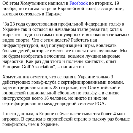
Об этом Хомутынник написал в
Facebook
во вторник, 19
ноября, по итогам встречи Европейской гольф ассоциации,
которая состоялась в Париже.
"За 23 года существования профильной Федерации гольф в
Украине так и остался на начальном этапе развития, хотя в
мире это – один из самых популярных и высокооплачиваемых
видов спорта. Что с этим делать? Работать над
инфраструктурой, над популяризацией игры, вовлекать
больше детей, которые имеют все шансы стать лучшими. Мы
не будем изобретать велосипед, возьмем лучшие мировые
наработки. Как раз для этого и полезны контакты, опыт
European Golf Association", – написал он.
Хомутынник отметил, что сегодня в Украине только 3
действующих гольф-клуба с сертифицированными полями,
зарегистрированы лишь 285 игроков, нет Олимпийской и
юношеской национальной сборных по гольфу, а в списке
инструкторов всего 16 человек, но никто из них не
сертифицирован по международной системе PGA.
По его данным, в Европе сейчас насчитывается более 4 млн
игроков. В среднем в европейской стране в тысячу раз больше
гольфистов, чем в Украине.