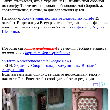
Также отмечается, что в Украине нет Олимпийской сборной
по гольфу. Также нет национальной юношеской сборной, а,
соответственно, и стимула для вовлечения детей.
Напомним,
Хомутынник возглавил федерацию гольфа
25
октября. В президиум Всеукраинской федерации гольфа также
вошел главный тренер сборной Украины
по футболу Андрей
Шевченко
.
Новости от
Корреспондент.net
в Telegram. Подписывайтесь
на наш канал
https://t.me/korrespondentnet
Читайте Korrespondent.net в Google News
ТЕГИ:
Украина
,
Спорт
,
гольф
,
Хомутинник
,
Виталий
Хомутынник
Если вы заметили ошибку, выделите необходимый текст и
нажмите Ctrl+Enter, чтобы сообщить об этом редакции.