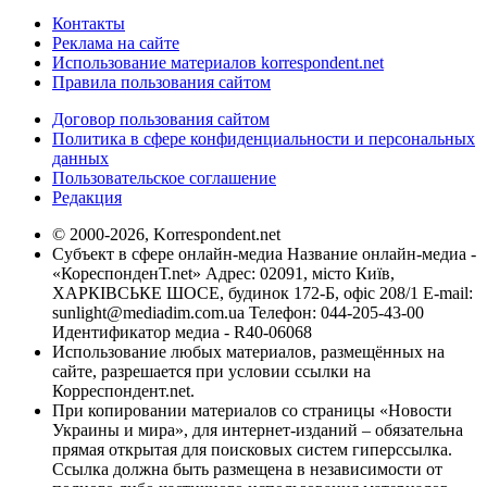
Контакты
Реклама на сайте
Использование материалов korrespondent.net
Правила пользования сайтом
Договор пользования сайтом
Политика в сфере конфиденциальности и персональных
данных
Пользовательское соглашение
Редакция
© 2000-2026, Korrespondent.net
Субъект в сфере онлайн-медиа Название онлайн-медиа -
«КореспонденТ.net» Адрес: 02091, місто Київ,
ХАРКІВСЬКЕ ШОСЕ, будинок 172-Б, офіс 208/1 E-mail:
sunlight@mediadim.com.ua
Телефон: 044-205-43-00
Идентификатор медиа - R40-06068
Использование любых материалов, размещённых на
сайте, разрешается при условии ссылки на
Корреспондент.net.
При копировании материалов со страницы «Новости
Украины и мира», для интернет-изданий – обязательна
прямая открытая для поисковых систем гиперссылка.
Ссылка должна быть размещена в независимости от