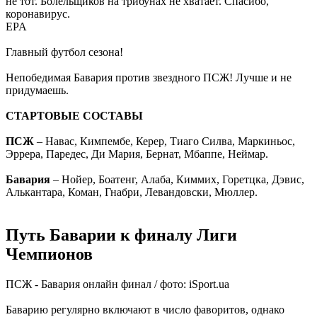
не тот. Болельщиков на трибунах не хватает. Спасибо,
коронавирус.
EPA
Главный футбол сезона!
Непобедимая Бавария против звездного ПСЖ! Лучше и не
придумаешь.
СТАРТОВЫЕ СОСТАВЫ
ПСЖ
– Навас, Кимпембе, Керер, Тиаго Силва, Маркиньос,
Эррера, Паредес, Ди Мария, Бернат, Мбаппе, Неймар.
Бавария
– Нойер, Боатенг, Алаба, Киммих, Горетцка, Дэвис,
Алькантара, Коман, Гнабри, Левандовски, Мюллер.
Путь Баварии к финалу Лиги
Чемпионов
ПСЖ - Бавария онлайн финал / фото: iSport.ua
Баварию регулярно включают в число фаворитов, однако