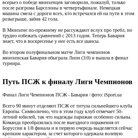
всерьез о победе мюнхенцев заговорили, пожалуй, только
после разгрома Барселоны в четвертьфинале. Немецкая
машина смела с дороги всех, кто встречался ей на пути в этом
розыгрыше, забив 42 гола.
В Мюнхене по-прежнему не рассуждают вслух про требл, но
трудно избежать сравнений с 2013 годом. Теперь Бавария
знает, что в воскресенье у нее есть все шансы.
Во втором полуфинальном матче Лиги чемпионов
мюнхенская Бавария обыграла Лион (3:0) и вышла в финал
турнира.
Путь ПСЖ к финалу Лиги Чемпионов
Финал Лиги Чемпионов ПСЖ - Бавария / фото: iSport.ua
Всего 90 минут отделяют ПСЖ от титула сильнейшего клуба
Европы. Символично, что в этом году клуб отмечает 50-
летний юбилей, так что надежды парижан особенно сильны.
Команда преобразилась после выездного поражения от
Боруссии в 1/8 финала и в первую очередь выделяется сейчас
крепким характером, за счет которого одержала волевую