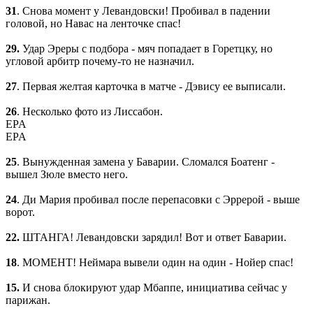
31
. Снова момент у Левандовски! Пробивал в падении
головой, но Навас на ленточке спас!
29.
Удар Эреры с подбора - мяч попадает в Горетцку, но
угловой арбитр почему-то не назначил.
27
. Первая желтая карточка в матче - Дэвису ее выписали.
26
. Несколько фото из Лиссабон.
EPA
EPA
25
. Вынужденная замена у Баварии. Сломался Боатенг -
вышел Зюле вместо него.
24
. Ди Мария пробивал после перепасовки с Эррерой - выше
ворот.
22.
ШТАНГА! Левандовски зарядил! Вот и ответ Баварии.
18
. МОМЕНТ! Неймара вывели один на один - Нойер спас!
15.
И снова блокируют удар Мбаппе, инициатива сейчас у
парижан.