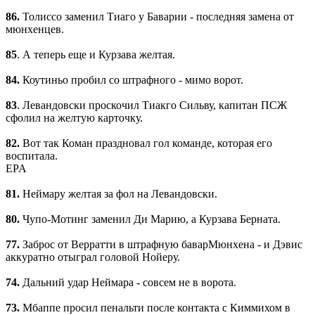
86.
Толиссо заменил Тиаго у Баварии - последняя замена от
мюнхенцев.
85
. А теперь еще и Курзава желтая.
84.
Коутиньо пробил со штрафного - мимо ворот.
83
. Левандовски проскочил Тиакго Сильву, капитан ПСЖ
сфолил на желтую карточку.
82.
Вот так Коман праздновал гол команде, которая его
воспитала.
EPA
81.
Неймару желтая за фол на Левандовски.
80.
Чупо-Мотинг заменил Ди Марию, а Курзава Берната.
77.
Заброс от Верратти в штрафную баварМюнхена - и Дэвис
аккуратно отыграл головой Нойеру.
74.
Дальний удар Неймара - совсем не в ворота.
73.
Мбаппе просил пенальти после контакта с Киммихом в