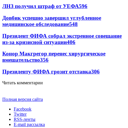
ЛНЗ получил штраф от УЕФА
596
Довбик успешно завершил углубленное
медицинское обследование
548
Президент ФИФА собрал экстренное совещание
из-за кризисной ситуации
406
Конор Макгрегор перенес хирургическое
вмешательство
356
Президенту ФИФА грозит отставка
306
Читать комментарии
Полная версия сайта
Facebook
Twitter
RSS-ленты
E-mail рассылка