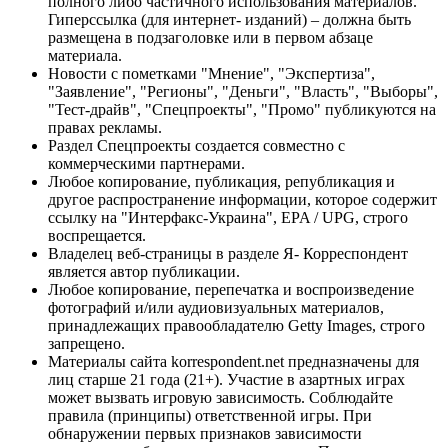
полного либо частичного использования материалов.
Гиперссылка (для интернет- изданий) – должна быть
размещена в подзаголовке или в первом абзаце
материала.
Новости с пометками "Мнение", "Экспертиза",
"Заявление", "Регионы", "Деньги", "Власть", "Выборы",
"Тест-драйв", "Спецпроекты", "Промо" публикуются на
правах рекламы.
Раздел Спецпроекты создается совместно с
коммерческими партнерами.
Любое копирование, публикация, републикация и
другое распространение информации, которое содержит
ссылку на "Интерфакс-Украина", EPA / UPG, строго
воспрещается.
Владелец веб-страницы в разделе Я- Корреспондент
является автор публикации.
Любое копирование, перепечатка и воспроизведение
фотографий и/или аудиовизуальных материалов,
принадлежащих правообладателю Getty Images, строго
запрещено.
Материалы сайта korrespondent.net предназначены для
лиц старше 21 года (21+). Участие в азартных играх
может вызвать игровую зависимость. Соблюдайте
правила (принципы) ответственной игры. При
обнаружении первых признаков зависимости