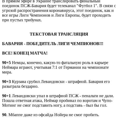
В прямом эфире в Украине транслировать финальный
поединок ПСЖ-Бавария будет телеканал "Футбол 1". В связи с
угрозой распространения коронавируса, этот поединок, как и
все игры Лиги Чемпионов и Лиги Европы, будет проходить
при пустых трибунах.
ТЕКСТОВАЯ ТРАНСЛЯЦИЯ
БАВАРИЯ - ПОБЕДИТЕЛЬ ЛИГИ ЧЕМПИОНОВ!!!
ВСЕ! КОНЕЦ МАТЧА!
90+5
Немцы, конечно, какую-то фатальную роль в карьере
Неймара играют, учитывая 7:1 от Германии на чемпионате
мира.
90+3
Курзава срубил Левандовски - штрафной. Бавария его
разыграла бездарно.
90+1
Левандовски упал в штрафной ПСЖ - пенальти не дали.
Пошла ответная атака, Неймар пробивал по воротам и Чупо-
Мотинг не смог подставить ногу, а подставь - был бы гол.
90
. Мбаппе даже из офсайда Нойера не смог пробить.