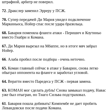
штрафной, арбитр не поверил.
72
. Дракслер заменил Эрреру у ПСЖ.
70.
Супер передачей Ди Мария увидел подключение
Маркиньоса, Нойер спас после удара бразильца.
68.
Бавария поменяла фланги атаки - Перишич и Коутиньо
вместо Гнабри и Комана.
67.
Ди Мария вырезал на Мбаппе, но в итоге мяч забрал
Нойер.
66
. Алаба пробил после подбора - очень неточно.
65.
Коман главный сейчас в атаке у Баварии, снова легко
обыграл оппонента на фланге и заработал угловой.
64.
Вератти вместо Паредеса у ПСЖ - первая замена.
63.
КОМАН мог сделать дубль! Снова замыкал подачу, Навас
уже был отыгран, но Тиаго Сильва подстраховал.
61
. Бавария пошла добивать! Кимпембе не дает пробить
Левандовски после подачи Комана.