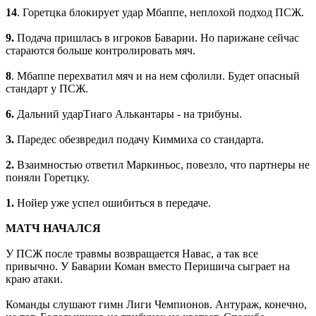
14
. Горетцка блокирует удар Мбаппе, неплохой подход ПСЖ.
9.
Подача пришлась в игроков Баварии. Но парижане сейчас
стараются больше контролировать мяч.
8
. Мбаппе перехватил мяч и на нем сфолили. Будет опасный
стандарт у ПСЖ.
6.
Дальний ударТиаго Алькантары - на трибуны.
3.
Паредес обезвредил подачу Киммиха со стандарта.
2.
Взаимностью ответил Маркиньос, повезло, что партнеры не
поняли Горетцку.
1.
Нойер уже успел ошибиться в передаче.
МАТЧ НАЧАЛСЯ
У ПСЖ после травмы возвращается Навас, а так все
привычно. У Баварии Коман вместо Перишича сыграет на
краю атаки.
Команды слушают гимн Лиги Чемпионов. Антураж, конечно,