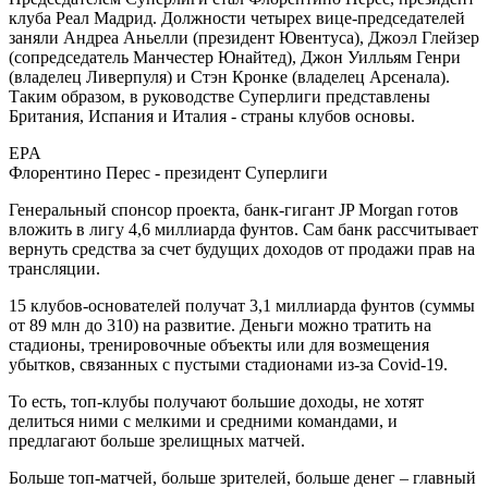
клуба Реал Мадрид. Должности четырех вице-председателей
заняли Андреа Аньелли (президент Ювентуса), Джоэл Глейзер
(сопредседатель Манчестер Юнайтед), Джон Уилльям Генри
(владелец Ливерпуля) и Стэн Кронке (владелец Арсенала).
Таким образом, в руководстве Суперлиги представлены
Британия, Испания и Италия - страны клубов основы.
EPA
Флорентино Перес - президент Суперлиги
Генеральный спонсор проекта, банк-гигант JP Morgan готов
вложить в лигу 4,6 миллиарда фунтов. Сам банк рассчитывает
вернуть средства за счет будущих доходов от продажи прав на
трансляции.
15 клубов-основателей получат 3,1 миллиарда фунтов (суммы
от 89 млн до 310) на развитие. Деньги можно тратить на
стадионы, тренировочные объекты или для возмещения
убытков, связанных с пустыми стадионами из-за Covid-19.
То есть, топ-клубы получают большие доходы, не хотят
делиться ними с мелкими и средними командами, и
предлагают больше зрелищных матчей.
Больше топ-матчей, больше зрителей, больше денег – главный