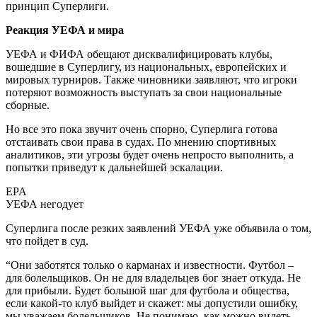
принцип Суперлиги.
Реакция УЕФА и мира
УЕФА и ФИФА обещают дисквалифицировать клубы,
вошедшие в Суперлигу, из национальных, европейских и
мировых турниров. Также чиновники заявляют, что игроки
потеряют возможность выступать за свои национальные
сборные.
Но все это пока звучит очень спорно, Суперлига готова
отстаивать свои права в судах. По мнению спортивных
аналитиков, эти угрозы будет очень непросто выполнить, а
попытки приведут к дальнейшей эскалации.
EPA
УЕФА негодует
Суперлига после резких заявлений УЕФА уже объявила о том,
что пойдет в суд.
“Они заботятся только о карманах и известности. Футбол –
для болельщиков. Он не для владельцев бог знает откуда. Не
для прибыли. Будет большой шаг для футбола и общества,
если какой-то клуб выйдет и скажет: мы допустили ошибку,
мы уважаем болельщиков. Не понимаю, как можно видеть,