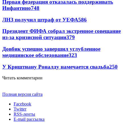
Первая федерация отказалась поддерживать
Инфантино
748
ЛНЗ получил штраф от УЕФА
586
Президент ФИФА собрал экстренное совещание
из-за кризисной ситуации
379
Довбик успешно завершил углубленное
медицинское обследование
323
У Криштиану Роналду намечается свадьба
250
Читать комментарии
Полная версия сайта
Facebook
Twitter
RSS-ленты
E-mail рассылка