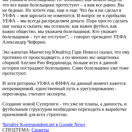
что все ваши болельщики протестуют – а вам все равно. Вы
не бедные. Но хотите еще, еще и еще. Что бы я ни сделал в
УЕФА – моя зарплата не изменится. И вопрос не в прибылях
УЕФА – мы всегда распределяем деньги. Пора просто сделать
шаг назад и сказать: мы осознали, как важен футбол, как
важно общество, мы уважаем болельщиков. Кто уважает
болельщиков – тут же отступит”, – говорит президент УЕФА
Александер Чеферин.
Экс-капитан Манчестер Юнайтед Гари Невилл сказал, что ему
противно от происходящего, а по мнению экс-защитника
сборной Англии Рио Фердинанда, больше всех в данной
истории пострадают болельщики. Сами болельщики уже тоже
протестуют.
И хотя риторика УЕФА и ФИФА на данный момент кажется
непримиримой, единственный путь к урегулированию -
переговоры, считают эксперты.
Создание новой Суперлиги - это уже не планы, а данность, и
футбольным структурам необходимо переходить к выработке
приемлемой для всех стратегии.
Читайте Korrespondent.net в Google News
СПЕЦТЕМА:
Сюжеты