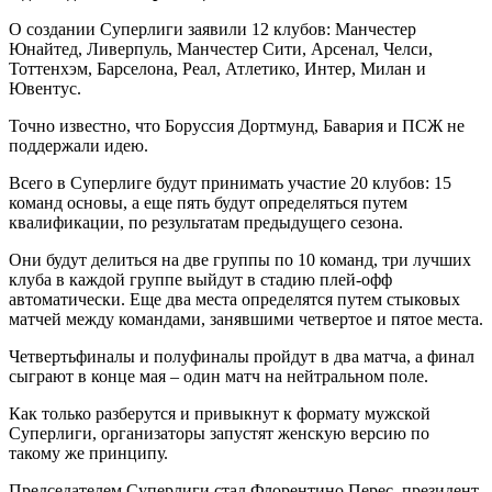
О создании Суперлиги заявили 12 клубов: Манчестер
Юнайтед, Ливерпуль, Манчестер Сити, Арсенал, Челси,
Тоттенхэм, Барселона, Реал, Атлетико, Интер, Милан и
Ювентус.
Точно известно, что Боруссия Дортмунд, Бавария и ПСЖ не
поддержали идею.
Всего в Суперлиге будут принимать участие 20 клубов: 15
команд основы, а еще пять будут определяться путем
квалификации, по результатам предыдущего сезона.
Они будут делиться на две группы по 10 команд, три лучших
клуба в каждой группе выйдут в стадию плей-офф
автоматически. Еще два места определятся путем стыковых
матчей между командами, занявшими четвертое и пятое места.
Четвертьфиналы и полуфиналы пройдут в два матча, а финал
сыграют в конце мая – один матч на нейтральном поле.
Как только разберутся и привыкнут к формату мужской
Суперлиги, организаторы запустят женскую версию по
такому же принципу.
Председателем Суперлиги стал Флорентино Перес, президент