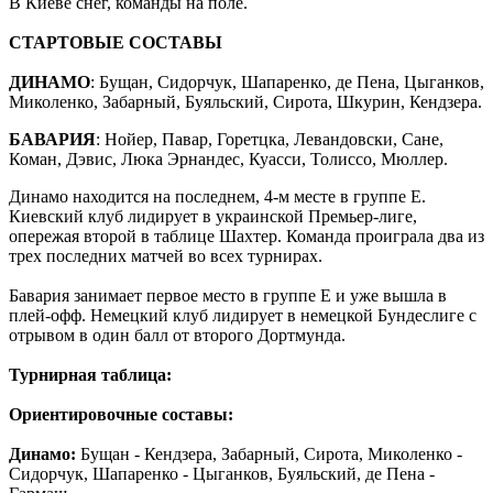
В Киеве снег, команды на поле.
СТАРТОВЫЕ СОСТАВЫ
ДИНАМО
: Бущан, Сидорчук, Шапаренко, де Пена, Цыганков,
Миколенко, Забарный, Буяльский, Сирота, Шкурин, Кендзера.
БАВАРИЯ
: Нойер, Павар, Горетцка, Левандовски, Сане,
Коман, Дэвис, Люка Эрнандес, Куасси, Толиссо, Мюллер.
Динамо находится на последнем, 4-м месте в группе E.
Киевский клуб лидирует в украинской Премьер-лиге,
опережая второй в таблице Шахтер. Команда проиграла два из
трех последних матчей во всех турнирах.
Бавария занимает первое место в группе E и уже вышла в
плей-офф. Немецкий клуб лидирует в немецкой Бундеслиге с
отрывом в один балл от второго Дортмунда.
Турнирная таблица:
Ориентировочные составы:
Динамо:
Бущан - Кендзера, Забарный, Сирота, Миколенко -
Сидорчук, Шапаренко - Цыганков, Буяльский, де Пена -