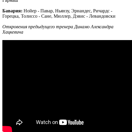
Гармаш
Бавария:
Нойер - Павар, Ньянзу, Эрнандес, Ричардс -
Горецка, Толиссо - Сане, Мюллер, Дэвис - Левандовски
Откровения предыдущего тренера Динамо Александра
Хацкевича