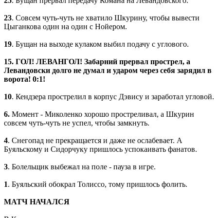
25
. Бущан прервал передачу Комана на Левандовского.
23
. Совсем чуть-чуть не хватило Шкурину, чтобы вывести
Цыганкова один на один с Нойером.
19
. Бущан на выходе кулаком выбил подачу с углового.
15. ГОЛ! ЛЕВАНГОЛ! Забарний прервал прострел, а
Левандовски долго не думал и ударом через себя зарядил в
ворота! 0:1!
10
. Кендзера прострелил в корпус Дэвису и заработал угловой.
6.
Момент - Миколенко хорошо простреливал, а Шкурин
совсем чуть-чуть не успел, чтобы замкнуть.
4
. Снегопад не прекращается и даже не ослабевает. А
Буяльскому и Сидорчуку пришлось успокаивать фанатов.
3
. Болельщик выбежал на поле - пауза в игре.
1
. Буяльский обокрал Толиссо, тому пришлось фолить.
МАТЧ НАЧАЛСЯ