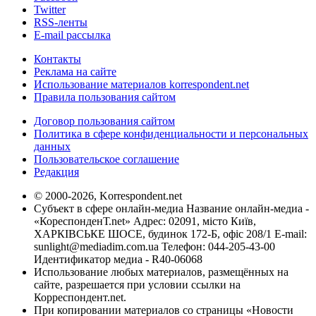
Twitter
RSS-ленты
E-mail рассылка
Контакты
Реклама на сайте
Использование материалов korrespondent.net
Правила пользования сайтом
Договор пользования сайтом
Политика в сфере конфиденциальности и персональных
данных
Пользовательское соглашение
Редакция
© 2000-2026, Korrespondent.net
Субъект в сфере онлайн-медиа Название онлайн-медиа -
«КореспонденТ.net» Адрес: 02091, місто Київ,
ХАРКІВСЬКЕ ШОСЕ, будинок 172-Б, офіс 208/1 E-mail:
sunlight@mediadim.com.ua
Телефон: 044-205-43-00
Идентификатор медиа - R40-06068
Использование любых материалов, размещённых на
сайте, разрешается при условии ссылки на
Корреспондент.net.
При копировании материалов со страницы «Новости