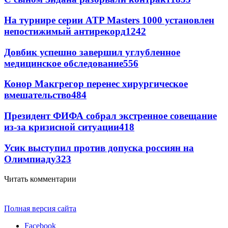
На турнире серии ATP Masters 1000 установлен
непостижимый антирекорд
1242
Довбик успешно завершил углубленное
медицинское обследование
556
Конор Макгрегор перенес хирургическое
вмешательство
484
Президент ФИФА собрал экстренное совещание
из-за кризисной ситуации
418
Усик выступил против допуска россиян на
Олимпиаду
323
Читать комментарии
Полная версия сайта
Facebook