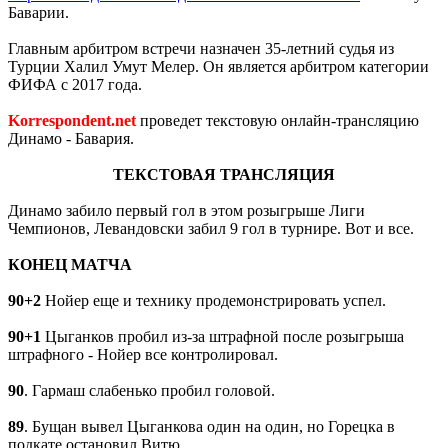
Баварии.
Главным арбитром встречи назначен 35-летний судья из
Турции Халил Умут Мелер. Он является арбитром категории
ФИФА с 2017 года.
Korrespondent.net
проведет текстовую онлайн-трансляцию
Динамо - Бавария.
ТЕКСТОВАЯ ТРАНСЛЯЦИЯ
Динамо забило первый гол в этом розыгрыше Лиги
Чемпионов, Левандовски забил 9 гол в турнире. Вот и все.
КОНЕЦ МАТЧА
90+2
Нойер еще и технику продемонстрировать успел.
90+1
Цыганков пробил из-за штрафной после розыгрыша
штрафного - Нойер все контролировал.
90
. Гармаш слабенько пробил головой.
89
. Бущан вывел Цыганкова один на один, но Горецка в
подкате остановил Витю.