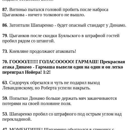
87
. Витиньо пытался головой пробить после наброса
Цыганкова - ничего толкового не вышло.
86
. Затоптали Шапаренко - будет опасный стандарт у Динамо.
79
. Цыганков после скидки Буяльского в штрафной гостей
пробил рядом со штангой.
73
. Киевляне продолжают атаковать!
70. ГООООЛ!!!!!! ГОЛАСООООО! ГАРМАШ! Прекрасная
атака Динамо - Гармаша вывели один на один и он легко
переиграл Нойера! 1:2!
63
. Сидорчук обрезался и чуть не подарил выход
Левандовскому, но Роберта успели накрыть.
59
. Попытки Динамо больше держать мяч заканчиваются
потерями на своей половине поля.
53
. Шапаренко пробил со штрафного под острым углом над
перекладиной.
47
. МОМЕНТИЩЕ! Шапаренко обыгрался в стеночку с