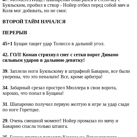
Буяльским, пробил в створ - Нойер отбил перед собой мяч и
Коля мог добивать, но не смог.
ВТОРОЙ ТАЙМ НАЧАЛСЯ
ПЕРЕРЫВ
45+1
Бущан тащит удар Толиссо в дальний угол.
42. ГОЛ! Коман стряхнул снег с сетки ворот Динамо
сильным ударов в дальнюю девятку!
39
. Заплели ноги Буяльскому в штрафной Баварии, все были
уверены, что это пенальти! Все, кроме арбитра!
34
. Забарный срезал прострел Мюллера в свои ворота,
хорошо, что попал в Бущана!
31
. Шапаренко получил первую желтую в игре за удар сзади
по ноге Горетцке.
29
. Очень смешной момент! Нойер промазал по мячу и
Баварию спасла только штанга.