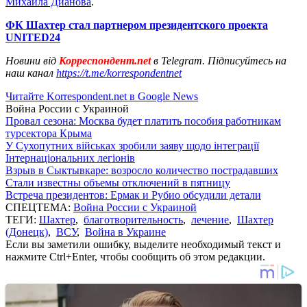
Михаила Дианова
.
ФК Шахтер стал партнером президентского проекта
UNITED24
Новини від
Корреспондент.net
в Telegram. Підписуйтесь на
наш канал
https://t.me/korrespondentnet
Читайте Korrespondent.net в Google News
Война России с Украиной
Провал сезона: Москва будет платить пособия работникам
турсектора Крыма
У Сухопутних військах зробили заяву щодо інтеграції
Інтернаціональних легіонів
Взрыв в Сыктывкаре: возросло количество пострадавших
Стали известны объемы отключений в пятницу
Встреча президентов: Ермак и Рубио обсудили детали
СПЕЦТЕМА:
Война России с Украиной
ТЕГИ:
Шахтер
,
благотворительность
,
лечение
,
Шахтер
(Донецк)
,
ВСУ
,
Война в Украине
Если вы заметили ошибку, выделите необходимый текст и
нажмите Ctrl+Enter, чтобы сообщить об этом редакции.