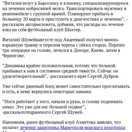
"Виталия везут в Барселону в клинику, специализирующуюся
на лечении нейросвязей мозга. Транспортировать мужчину в
реанимобиле с группой врачей. Планируют прибыть в
больницу 20 марта и приступить к диагностике и лечению", -
рассказали авторысюжета, добавив, что расходы на лечение
взял на себя футбольный клуб Шахтер.
Виталий Шумейвавгусте под Авдеевкой получил минно-
взрывную травму и перелом черепа с обеих сторон. Перенес
три операции на голове, лечился в Днепре, Киеве, затем в
Чернигове.
"Динамика крайне положительная, потому что больной
прибывал к нам в состоянии средней тяжести. Сейчас он
удовлетворительный", -рассказалего врач Сергей Дубров.
Уже сейчас раненый боец может самостоятельно проглатывать
и есть, к нему вернулись некоторые навыки.
"Ноги работают у него, начали и руки, и голову поднимать
начал. Это уже для нас большой подвиг",
-рассказалотецраненого Сергей Шумей.
Напомним, ранее футбольный клуб Ахметова заявлял, что
оплатит
лечение защитника Мариуполя морского пехотинца