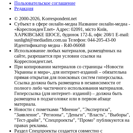
Пользовательское соглашение
Редакция
© 2000-2026, Korrespondent.net
Субъект в сфере онлайн-медиа Название онлайн-медиа -
«КореспонденТ.net» Адрес: 02091, місто Київ,
ХАРКІВСЬКЕ ШОСЕ, будинок 172-Б, офіс 208/1 E-mail:
sunlight@mediadim.com.ua
Телефон: 044-205-43-00
Идентификатор медиа - R40-06068
Использование любых материалов, размещённых на
сайте, разрешается при условии ссылки на
Корреспондент.net.
При копировании материалов со страницы «Новости
Украины и мира», для интернет-изданий – обязательна
прямая открытая для поисковых систем гиперссылка.
Ссылка должна быть размещена в независимости от
полного либо частичного использования материалов.
Гиперссылка (для интернет- изданий) – должна быть
размещена в подзаголовке или в первом абзаце
материала.
Новости с пометками "Мнение", "Экспертиза",
"Заявление", "Регионы", "Деньги", "Власть", "Выборы",
"Тест-драйв", "Спецпроекты", "Промо" публикуются на
правах рекламы.
Раздел Спецпроекты создается совместно с