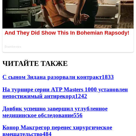
ЧИТАЙТЕ ТАКЖЕ
С сыном Зидана разорвали контракт
1833
На турнире серии ATP Masters 1000 установлен
непостижимый антирекорд
1242
Довбик успешно завершил углубленное
медицинское обследование
556
Конор Макгрегор перенес хирургическое
вмешательство
484